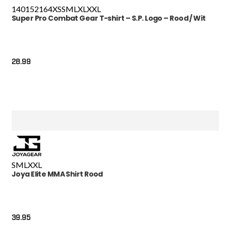
140
152
164
XS
S
M
L
XL
XXL
Super Pro Combat Gear T-shirt – S.P. Logo – Rood / Wit
28.99
S
M
L
XXL
Joya Elite MMA Shirt Rood
39.95