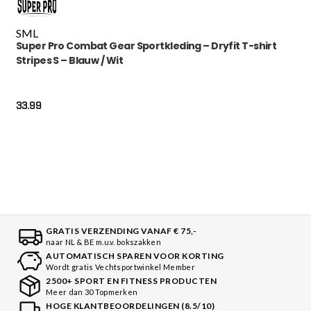
S
M
L
Super Pro Combat Gear Sportkleding – Dryfit T-shirt
Stripes S – Blauw / Wit
33.99
GRATIS VERZENDING VANAF € 75,-
naar NL & BE m.u.v. bokszakken
AUTOMATISCH SPAREN VOOR KORTING
Wordt gratis Vechtsportwinkel Member
2500+ SPORT EN FITNESS PRODUCTEN
Meer dan 30 Topmerken
HOGE KLANTBEOORDELINGEN (8.5/10)