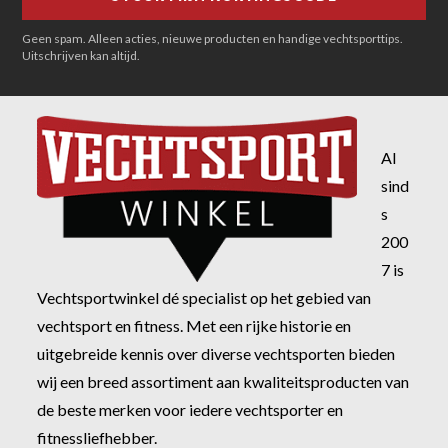
Geen spam. Alleen acties, nieuwe producten en handige vechtsporttips.
Uitschrijven kan altijd.
Al
sind
s
200
7 is
Vechtsportwinkel dé specialist op het gebied van
vechtsport en fitness. Met een rijke historie en
uitgebreide kennis over diverse vechtsporten bieden
wij een breed assortiment aan kwaliteitsproducten van
de beste merken voor iedere vechtsporter en
fitnessliefhebber.