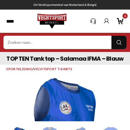
Ga
Gratis verzending vanaf € 75,-
naar
0
inhoud
VER
ZOE
TOP TEN Tank top – Salamaa IFMA – Blauw
SPORTKLEDING
/
VECHTSPORT T-SHIRTS