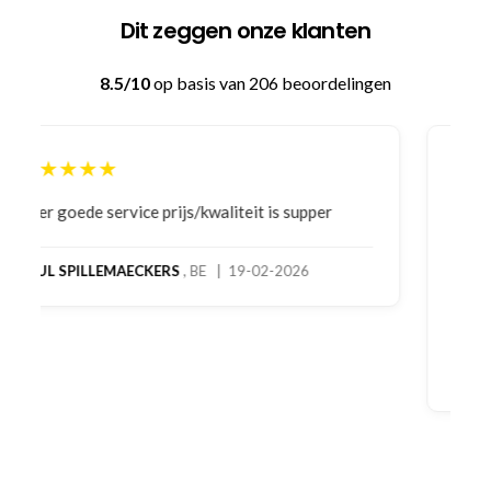
Dit zeggen onze klanten
8.5/10
op basis van 206 beoordelingen
★★★★★
Bestelling gedaan vanwege goede prijzen en
product! Telefonisch contact gehad en 1e deel
bestelling al ontvangen met gifts, waardoor je
oog merkt voor echte service. Nu nog wachten
op deel 2 en kickboksen maar!
MC MAASTRICHT
, NL | 11-02-2026