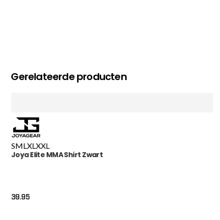
Gerelateerde producten
S
M
L
XL
XXL
Joya Elite MMA Shirt Zwart
39.95