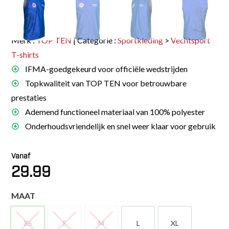
Merk :
TOP TEN
| Categorie :
Sportkleding
>
Vechtsport
T-shirts
IFMA-goedgekeurd voor officiële wedstrijden
Topkwaliteit van TOP TEN voor betrouwbare
prestaties
Ademend functioneel materiaal van 100% polyester
Onderhoudsvriendelijk en snel weer klaar voor gebruik
Vanaf
29.99
MAAT
XS
S
M
L
XL