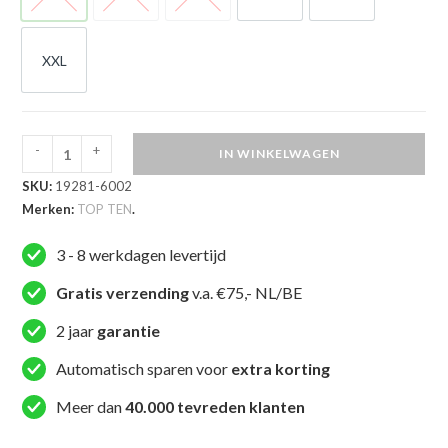
XS
S
M
L
XL
XXL
XXL
-
+
IN WINKELWAGEN
TOP
SKU:
19281-6002
TEN
Merken:
TOP TEN
.
Tank
top
3 - 8 werkdagen levertijd
-
Salamaa
Gratis verzending
v.a. €75,- NL/BE
IFMA
2 jaar
garantie
-
Blauw
Automatisch sparen voor
extra korting
aantal
Meer dan
40.000 tevreden klanten