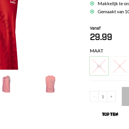
Makkelijk te on
es
Gemaakt van 10
schoenen
gsartikelen
Vanaf
29.99
ingsmateriaal
MAAT
pen
n trapkussens
XS
S
XS
S
sens en pads
-
+
TOP
TEN
Tank
top
-