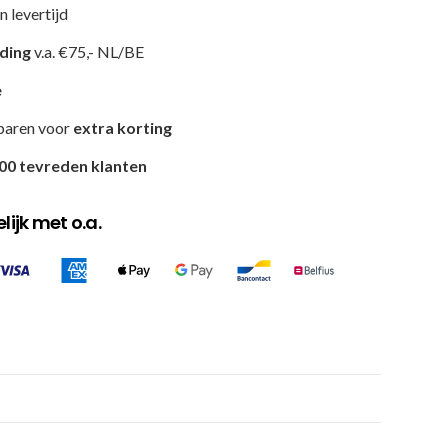
n levertijd
nding
v.a. €75,- NL/BE
e
paren voor
extra korting
00 tevreden klanten
ijk met o.a.