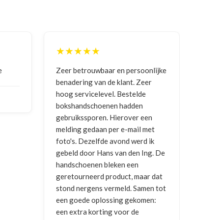
★★★★★
★
e
Zeer betrouwbaar en persoonlijke
Goed
benadering van de klant. Zeer
ontv
hoog servicelevel. Bestelde
bokshandschoenen hadden
NIC
gebruikssporen. Hierover een
2026
melding gedaan per e-mail met
foto's. Dezelfde avond werd ik
gebeld door Hans van den Ing. De
handschoenen bleken een
geretourneerd product, maar dat
stond nergens vermeld. Samen tot
een goede oplossing gekomen:
een extra korting voor de