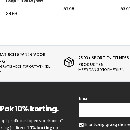
Logo – Blauw / Wit
39.95
33.9
28.99
ATISCH SPAREN VOOR
2500+ SPORT EN FITNESS
NG
PRODUCTEN
GRATIS VECHTSPORTWINKEL
MEER DAN 30 TOPMERKEN
R
Email
Pak 10% korting.
 kooptips die miskopen voorkomen?
Ik ontvang graag de ni
krijg je direct
10% korting
op