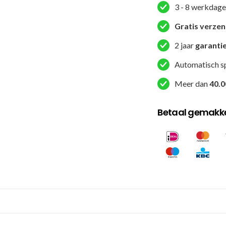
3 - 8 werkdage
Salamaa
IFMA
Gratis verze
-
2 jaar
garanti
Rood
aantal
Automatisch s
Meer dan
40.0
Betaal gemakkel