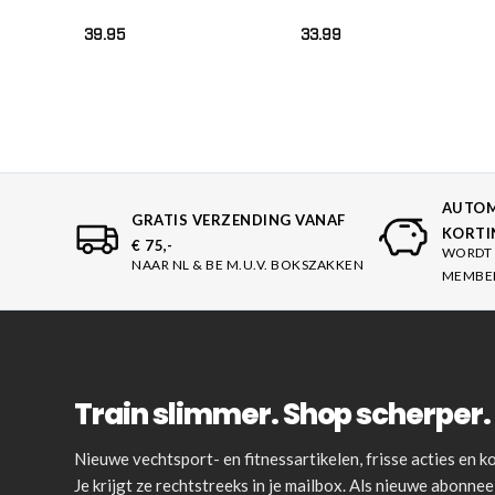
39.95
33.99
AUTOM
GRATIS VERZENDING VANAF
KORTI
€ 75,-
WORDT 
NAAR NL & BE M.U.V. BOKSZAKKEN
MEMBE
Train slimmer. Shop scherper. 
Nieuwe vechtsport- en fitnessartikelen, frisse acties en
Je krijgt ze rechtstreeks in je mailbox. Als nieuwe abonnee 