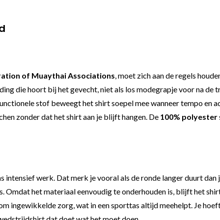
d
ration of Muaythai Associations
, moet zich aan de regels houd
ding die hoort bij het gevecht, niet als los modegrapje voor na de 
e, functionele stof beweegt het shirt soepel mee wanneer tempo en 
chen zonder dat het shirt aan je blijft hangen. De
100% polyester
ns intensief werk. Dat merk je vooral als de ronde langer duurt da
s. Omdat het materiaal eenvoudig te onderhouden is, blijft het shi
om ingewikkelde zorg, wat in een sporttas altijd meehelpt. Je hoeft
wedstrijdshirt dat doet wat het moet doen.