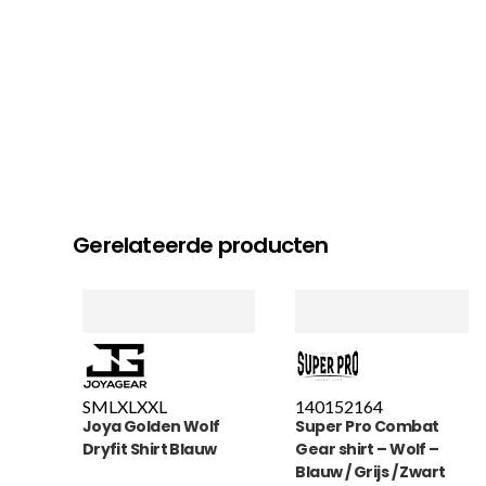
Gerelateerde producten
S
M
L
XL
XXL
140
152
164
Joya Golden Wolf
Super Pro Combat
Dryfit Shirt Blauw
Gear shirt – Wolf –
Blauw / Grijs / Zwart