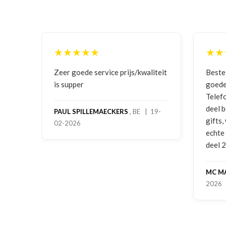
★★★★★
★★
ging
Zeer goede service prijs/kwaliteit
Beste
is supper
goede
Telef
deel 
PAUL SPILLEMAECKERS
, BE | 19-
gifts
02-2026
-
echte
deel 
MC M
2026