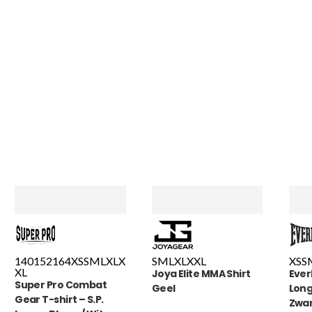
140
152
164
XS
S
M
L
XL
X
S
M
L
XL
XXL
XS
S
XL
Joya Elite MMA Shirt
Ever
Super Pro Combat
Geel
Long
Gear T-shirt – S.P.
Zwa