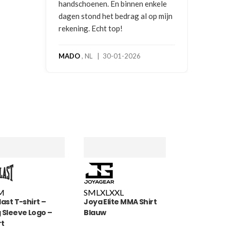
handschoenen. En binnen enkele
dagen stond het bedrag al op mijn
rekening. Echt top!
MADO
, NL | 30-01-2026
M
S
M
L
XL
XXL
last T-shirt –
Joya Elite MMA Shirt
 Sleeve Logo –
Blauw
rt