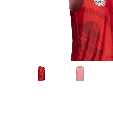
Karate
Voor dam
Zakhand
Taekwondo
Trainin
Brazilian Jiu jitsu
Bokszak
Bevestig
Krav Maga
bokszak
Bokspop
Stoot- e
Stootkus