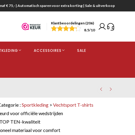
naf € 75,- | Automatisch sparen voor extra korting | Sale & uitverkoop
Klantbeoordelingen (206)
end
8.5
/10
opdracht
TKLEDING
ACCESSOIRES
SALE
kjes
Categorie :
Sportkleding
>
Vechtsport T-shirts
rd voor officiële wedstrijden
TOP TEN-kwaliteit
neel materiaal voor comfort