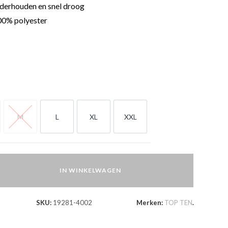
derhouden en snel droog
0% polyester
M
L
XL
XXL
M
L
XL
XXL
IN WINKELWAGEN
SKU:
19281-4002
Merken:
TOP TEN
.