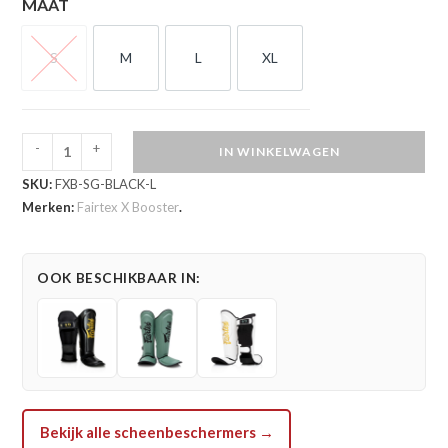
MAAT
S
M
L
XL
S
M
L
XL
-
+
IN WINKELWAGEN
Fairtex
SKU:
FXB-SG-BLACK-L
Booster
Merken:
Fairtex X Booster
.
Scheenbeschermers
Black
(FXB
OOK BESCHIKBAAR IN:
SG
BLACK)
aantal
Bekijk alle scheenbeschermers →