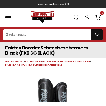
Ga
Gratis verzending vanaf € 75,-
naar
0
inhoud
VER
ZOE
Fairtex Booster Scheenbeschermers
Black (FXB SG BLACK)
VECHTSPORT
/
KICKBOKSEN
/
SCHEENBESCHERMERS KICKBOKSEN
/
FAIRTEX X BOOSTER SCHEENBESCHERMERS