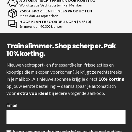
AUTOMATISCH SPAREN VOOR KORTING
Wordt gratis Vechtsportwinkel Member
2500+ SPORT EN FITNESS PRODUCTEN
Meer dan 30 Topmerken
HOGE KLANTBEOORDELINGEN (8.5/10)
En meer dan 40.000 klanten
Train slimmer. Shop scherper. Pak
10% korting.
Nieuwe vechtsport- en fitnessartikelen, frisse acties en
kooptips die miskopen voorkomen? Je krijgt ze rechtstreeks
in je mailbox. Als nieuwe abonnee krijg je direct
10% korting
op jouw eerste bestelling — daarna spaar je automatisch
voor
extra voordeel
bij iedere volgende aankoop.
Email
Ik ontvang graag de nieuwsbrief en ga akkoord met het