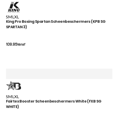
S
M
L
XL
King Pro Boxing Spartan Scheenbeschermers (KPB SG
SPARTAN 3)
109.95
Vanaf
S
M
L
XL
Fairtex Booster Scheenbeschermers White (FXB SG
WHITE)