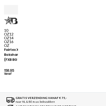
10
OZ
12
OZ
14
OZ
16
OZ
Fairtex X Booster
Bokshandschoenen
(FXB BG V2 RD BK
GD)
158.95
Vanaf
GRATIS VERZENDING VANAF € 75,-
naar NL & BE m.u.v. bokszakken