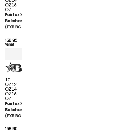
OZ
16
OZ
Fairtex X Booster
Bokshandschoenen
(FXB BG V2 GR BK
BK)
158.95
Vanaf
10
OZ
12
OZ
14
OZ
16
OZ
Fairtex X Booster
Bokshandschoenen
(FXB BG V2 BK GR
GY)
158.95