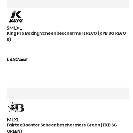
S
M
L
XL
King Pro Boxing Scheenbeschermers REVO (KPB SG REVO
5)
69.95
Vanaf
M
L
XL
Fairtex Booster Scheenbeschermers Groen (FXB SG
GREEN)