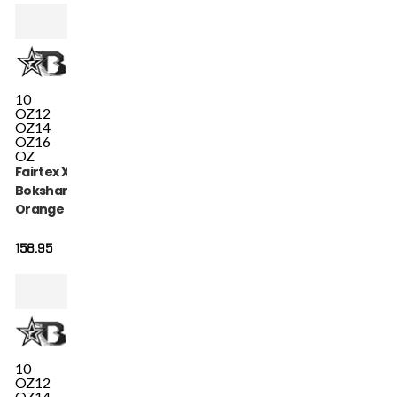
10
OZ
12
OZ
14
OZ
16
OZ
Fairtex X Booster
Bokshandschoenen
Orange (FXB BG V2
ORANGE)
158.95
10
OZ
12
OZ
14