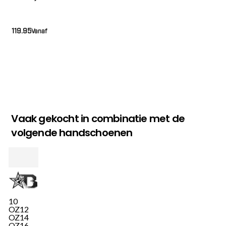
119.95
Vanaf
Vaak gekocht in combinatie met de
volgende handschoenen
10
OZ
12
OZ
14
OZ
16