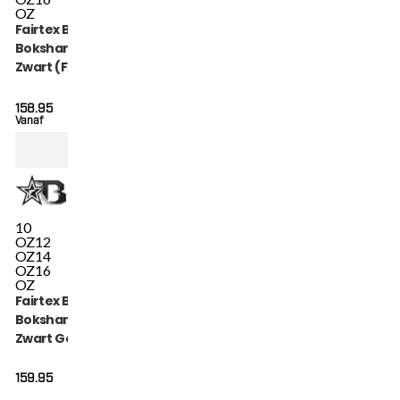
OZ
Fairtex Booster
Bokshandschoenen
Zwart (FXB BG V2
BLACK)
158.95
Vanaf
10
OZ
12
OZ
14
OZ
16
OZ
Fairtex Booster
Bokshandschoenen
Zwart Goud (FXB BG
V2 BLACK GOLD)
159.95