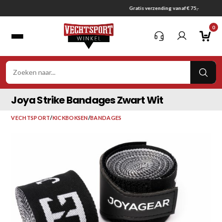
Ga
Gratis verzending vanaf € 75,-
naar
0
inhoud
VER
ZOE
Joya Strike Bandages Zwart Wit
VECHTSPORT
/
KICKBOKSEN
/
BANDAGES