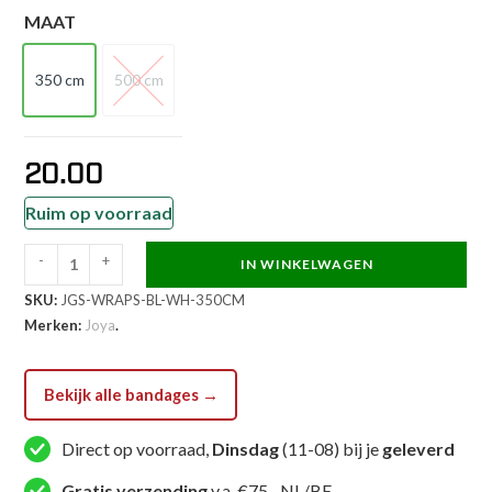
MAAT
350 cm
500 cm
350 cm
500 cm
20.00
Ruim op voorraad
-
+
IN WINKELWAGEN
Joya
SKU:
JGS-WRAPS-BL-WH-350CM
Strike
Merken:
Joya
.
Bandages
Zwart
Wit
Bekijk alle bandages →
aantal
Direct op voorraad,
Dinsdag
(11-08) bij je
geleverd
Gratis verzending
v.a. €75,- NL/BE