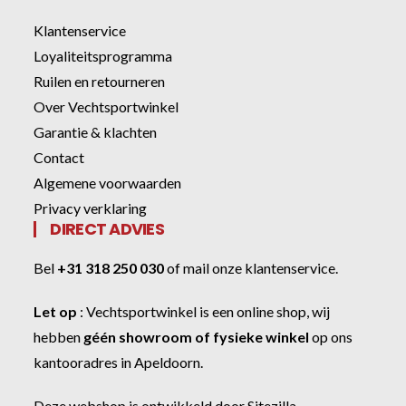
Klantenservice
Loyaliteitsprogramma
Ruilen en retourneren
Over Vechtsportwinkel
Garantie & klachten
Contact
Algemene voorwaarden
Privacy verklaring
DIRECT ADVIES
Bel
+31 318 250 030
of
mail onze klantenservice
.
Let op
:
Vechtsportwinkel
is een online shop, wij
hebben
géén showroom of fysieke winkel
op ons
kantooradres in Apeldoorn.
Deze webshop is ontwikkeld door
Sitezilla
.