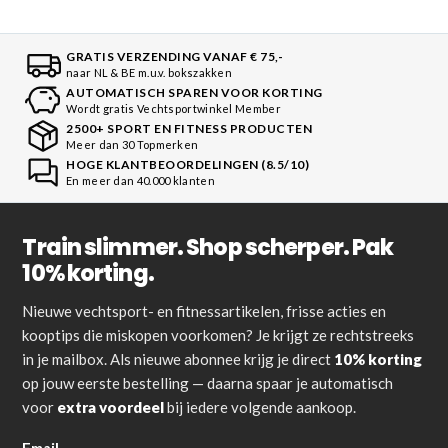
GRATIS VERZENDING VANAF € 75,-
naar NL & BE m.u.v. bokszakken
AUTOMATISCH SPAREN VOOR KORTING
Wordt gratis Vechtsportwinkel Member
2500+ SPORT EN FITNESS PRODUCTEN
Meer dan 30 Topmerken
HOGE KLANTBEOORDELINGEN (8.5/10)
En meer dan 40.000 klanten
Train slimmer. Shop scherper. Pak
10% korting.
Nieuwe vechtsport- en fitnessartikelen, frisse acties en
kooptips die miskopen voorkomen? Je krijgt ze rechtstreeks
in je mailbox. Als nieuwe abonnee krijg je direct
10% korting
op jouw eerste bestelling — daarna spaar je automatisch
voor
extra voordeel
bij iedere volgende aankoop.