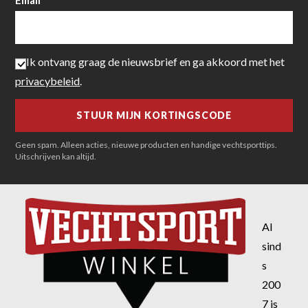
Email
Ik ontvang graag de nieuwsbrief en ga akkoord met het
privacybeleid
.
Geen spam. Alleen acties, nieuwe producten en handige vechtsporttips.
Uitschrijven kan altijd.
Al
sind
s
200
7 is