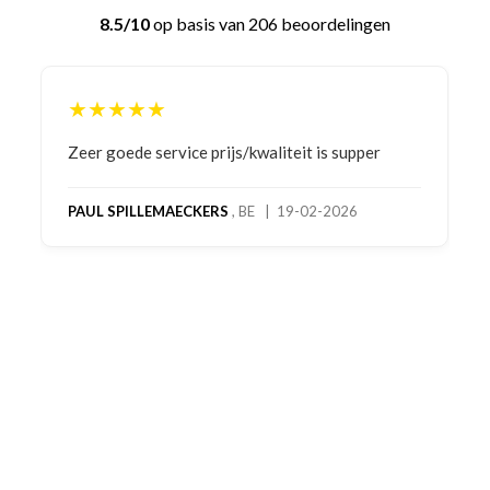
8.5/10
op basis van 206 beoordelingen
★★★★★
Bestelling gedaan vanwege goede prijzen en
product! Telefonisch contact gehad en 1e deel
bestelling al ontvangen met gifts, waardoor je
oog merkt voor echte service. Nu nog wachten
op deel 2 en kickboksen maar!
MC MAASTRICHT
, NL | 11-02-2026