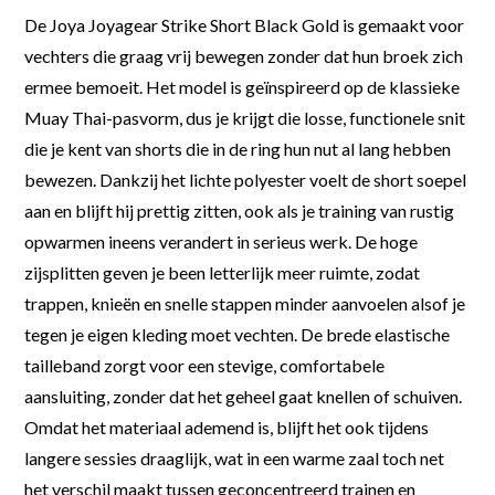
De Joya Joyagear Strike Short Black Gold is gemaakt voor
vechters die graag vrij bewegen zonder dat hun broek zich
ermee bemoeit. Het model is geïnspireerd op de klassieke
Muay Thai-pasvorm, dus je krijgt die losse, functionele snit
die je kent van shorts die in de ring hun nut al lang hebben
bewezen. Dankzij het lichte polyester voelt de short soepel
aan en blijft hij prettig zitten, ook als je training van rustig
opwarmen ineens verandert in serieus werk. De hoge
zijsplitten geven je been letterlijk meer ruimte, zodat
trappen, knieën en snelle stappen minder aanvoelen alsof je
tegen je eigen kleding moet vechten. De brede elastische
tailleband zorgt voor een stevige, comfortabele
aansluiting, zonder dat het geheel gaat knellen of schuiven.
Omdat het materiaal ademend is, blijft het ook tijdens
langere sessies draaglijk, wat in een warme zaal toch net
het verschil maakt tussen geconcentreerd trainen en