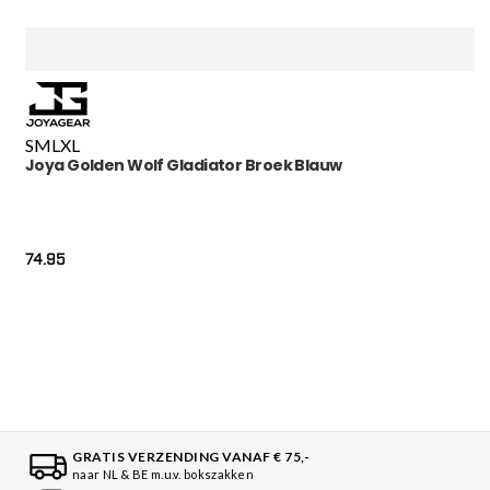
S
M
L
XL
Joya Golden Wolf Gladiator Broek Blauw
74.95
GRATIS VERZENDING VANAF € 75,-
naar NL & BE m.u.v. bokszakken