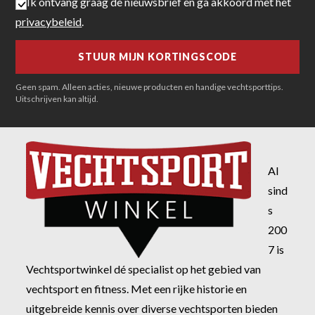
Ik ontvang graag de nieuwsbrief en ga akkoord met het
privacybeleid
.
Geen spam. Alleen acties, nieuwe producten en handige vechtsporttips.
Uitschrijven kan altijd.
Al
sind
s
200
7 is
Vechtsportwinkel dé specialist op het gebied van
vechtsport en fitness. Met een rijke historie en
uitgebreide kennis over diverse vechtsporten bieden