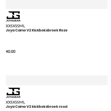
XXS
XS
S
M
L
Joya Camo V2 Kickboksbroek Roze
40.00
XXS
XS
S
M
L
Joya Camo V2 kickboksbroek rood