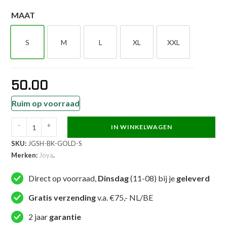
MAAT
S
M
L
XL
XXL
S
M
L
XL
XXL
50.00
Ruim op voorraad
-
+
IN WINKELWAGEN
Joya
SKU:
JGSH-BK-GOLD-S
Strike
Merken:
Joya
.
Kickboks
Shorts
Direct op voorraad,
Dinsdag
(11-08) bij je
geleverd
Zwart
Goud
Gratis verzending
v.a. €75,- NL/BE
aantal
2 jaar
garantie