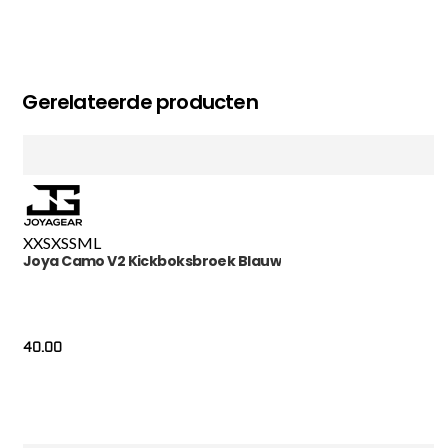
Gerelateerde producten
XXS
XS
S
M
L
Joya Camo V2 Kickboksbroek Blauw
40.00