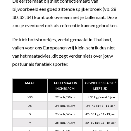
De eerste maat bij (niet confectiemaat) van
bijvoorbeeld een goed zittende spijkerbroek (vb. 28,
30, 32, 34) komt ook overeen met je taillemaat. Deze
zou je eventueel ook als referentie kunnen gebruiken.
De kickboksbroekjes, veelal gemaakt in Thailand,
vallen voor ons Europeanen vrij klein, schrik dus niet
van het maatadvies, dit zegt verder niets over jouw
postuur als fanatiek sporter.
MAAT
TAILLEMAAT IN
GEWICHTSKLASSE /
INCHES / CM
LEEFTIJD
XXS
22 inch / 58 cm
tot 35 kg / vanaf 6 jaar
XS
24 inch / 61 cm
34 - 42 kg / 8 - 11 jaar
S
26 inch / 66 cm
42 - 50 kg / 11 - 13 jaar
M
28 inch / 71 cm
50 - 60 kg / 13 - 16 jaar
L
30 inch / 76 cm
57 - 65 kg /