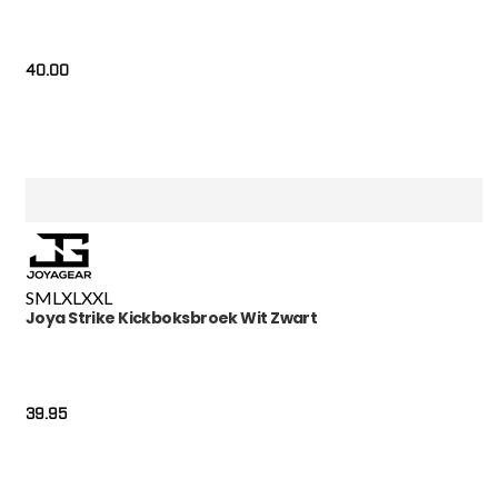
40.00
S
M
L
XL
XXL
Joya Strike Kickboksbroek Wit Zwart
39.95