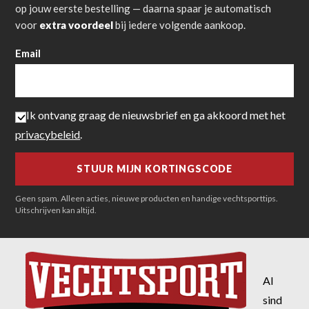
op jouw eerste bestelling — daarna spaar je automatisch
voor
extra voordeel
bij iedere volgende aankoop.
Email
Ik ontvang graag de nieuwsbrief en ga akkoord met het
privacybeleid
.
Geen spam. Alleen acties, nieuwe producten en handige vechtsporttips.
Uitschrijven kan altijd.
Al
sind