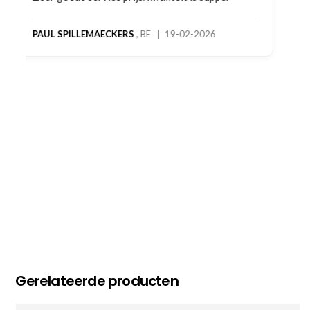
product! Telefonisch contact gehad en 1e deel
bestelling al ontvangen met gifts, waardoor je
oog merkt voor echte service. Nu nog wachten
op deel 2 en kickboksen maar!
MC MAASTRICHT
, NL | 11-02-2026
Gerelateerde producten