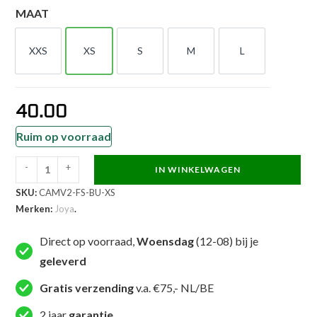
MAAT
XXS
XS
S
M
L
XXS
XS
S
M
L
40.00
Ruim op voorraad
-
+
IN WINKELWAGEN
Joya
SKU:
CAMV2-FS-BU-XS
Camo
Merken:
Joya
.
V2
Kickboksbroek
Direct op voorraad,
Woensdag
(12-08) bij je
Blauw
geleverd
aantal
Gratis verzending
v.a. €75,- NL/BE
2 jaar
garantie