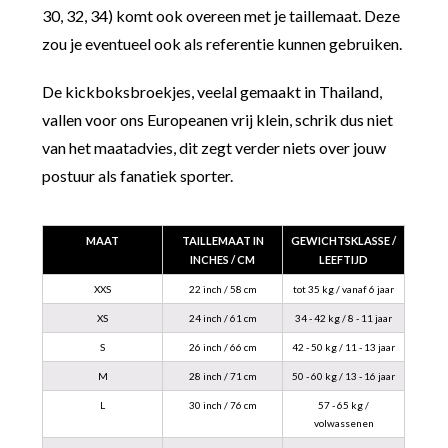
30, 32, 34) komt ook overeen met je taillemaat. Deze
zou je eventueel ook als referentie kunnen gebruiken.
De kickboksbroekjes, veelal gemaakt in Thailand,
vallen voor ons Europeanen vrij klein, schrik dus niet
van het maatadvies, dit zegt verder niets over jouw
postuur als fanatiek sporter.
MAAT
TAILLEMAAT IN
GEWICHTSKLASSE /
INCHES / CM
LEEFTIJD
XXS
22 inch / 58 cm
tot 35 kg / vanaf 6 jaar
XS
24 inch / 61 cm
34 - 42 kg / 8 - 11 jaar
S
26 inch / 66 cm
42 - 50 kg / 11 - 13 jaar
M
28 inch / 71 cm
50 - 60 kg / 13 - 16 jaar
L
30 inch / 76 cm
57 - 65 kg /
volwassenen