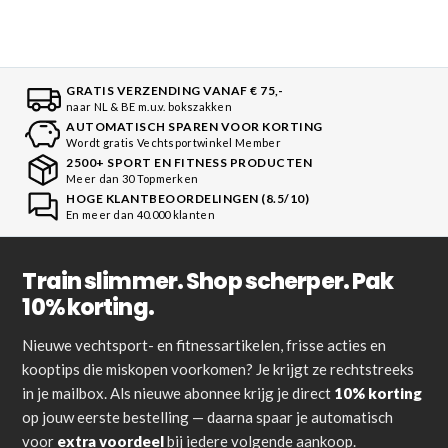
GRATIS VERZENDING VANAF € 75,-
naar NL & BE m.u.v. bokszakken
AUTOMATISCH SPAREN VOOR KORTING
Wordt gratis Vechtsportwinkel Member
2500+ SPORT EN FITNESS PRODUCTEN
Meer dan 30 Topmerken
HOGE KLANTBEOORDELINGEN (8.5/10)
En meer dan 40.000 klanten
Train slimmer. Shop scherper. Pak
10% korting.
Nieuwe vechtsport- en fitnessartikelen, frisse acties en
kooptips die miskopen voorkomen? Je krijgt ze rechtstreeks
in je mailbox. Als nieuwe abonnee krijg je direct
10% korting
op jouw eerste bestelling — daarna spaar je automatisch
voor
extra voordeel
bij iedere volgende aankoop.