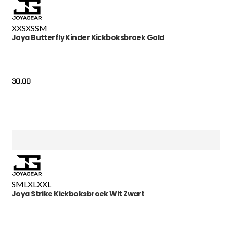
XXS
XS
S
M
Joya Butterfly Kinder Kickboksbroek Gold
30.00
S
M
L
XL
XXL
Joya Strike Kickboksbroek Wit Zwart