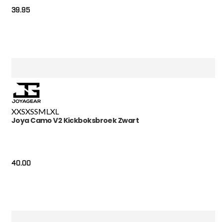
39.95
XXS
XS
S
M
L
XL
Joya Camo V2 Kickboksbroek Zwart
40.00