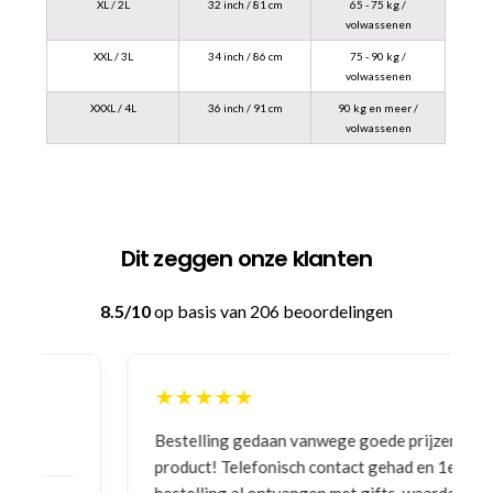
XL / 2L
32 inch / 81 cm
65 - 75 kg /
volwassenen
XXL / 3L
34 inch / 86 cm
75 - 90 kg /
volwassenen
XXXL / 4L
36 inch / 91 cm
90 kg en meer /
volwassenen
Dit zeggen onze klanten
8.5/10
op basis van 206 beoordelingen
★★★★★
Bestelling gedaan vanwege goede prijzen en
product! Telefonisch contact gehad en 1e deel
bestelling al ontvangen met gifts, waardoor je