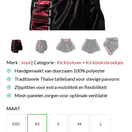
Merk :
Joya
| Categorie :
Kickboksen
>
Kickboksbroekjes
Handgemaakt van duurzaam 100% polyester
Traditionele Thaise tailleband voor stevige pasvorm
Zijsplitten voor extra mobiliteit en flexibiliteit
Mesh-panelen zorgen voor optimale ventilatie
MAAT
XXS
XS
S
M
L
XXS
XS
S
M
L