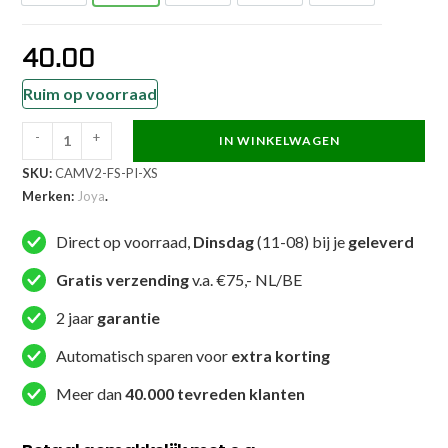
40.00
Ruim op voorraad
-
+
IN WINKELWAGEN
Joya
SKU:
CAMV2-FS-PI-XS
Camo
Merken:
Joya
.
V2
Kickboksbroek
Direct op voorraad,
Dinsdag
(11-08) bij je
geleverd
Roze
aantal
Gratis verzending
v.a. €75,- NL/BE
2 jaar
garantie
Automatisch sparen voor
extra korting
Meer dan
40.000 tevreden klanten