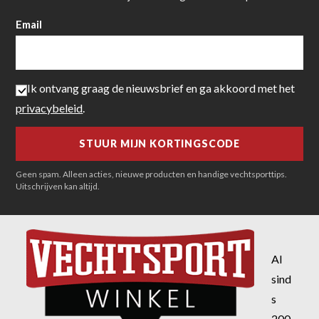
Email
Ik ontvang graag de nieuwsbrief en ga akkoord met het
privacybeleid
.
Geen spam. Alleen acties, nieuwe producten en handige vechtsporttips.
Uitschrijven kan altijd.
Al
sind
s
200