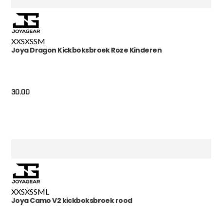
XXS
XS
S
M
Joya Dragon Kickboksbroek Roze Kinderen
30.00
XXS
XS
S
M
L
Joya Camo V2 kickboksbroek rood