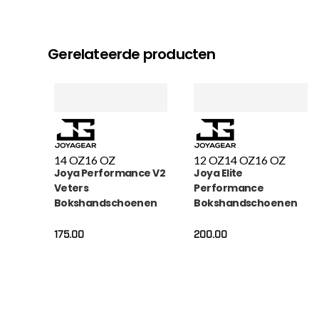
Gerelateerde producten
14 OZ
16 OZ
12 OZ
14 OZ
16 OZ
Joya Performance V2
Joya Elite
Veters
Performance
Bokshandschoenen
Bokshandschoenen
Limoengroen Zwart
Leer Wit
175.00
200.00