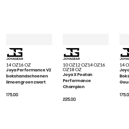
14 OZ
16 OZ
10 OZ
12 OZ
14 OZ
16
14 
OZ
18 OZ
Joya Performance V2
Joya
Joya X Poatan
bokshandschoenen
Bok
Performance
limoengroen zwart
Goud
Champion
Bokshandschoenen
175.00
175.
225.00