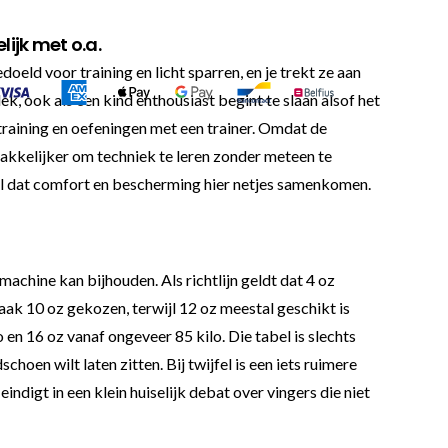
ijk met o.a.
oeld voor training en licht sparren, en je trekt ze aan
k, ook als een kind enthousiast begint te slaan alsof het
ktraining en oefeningen met een trainer. Omdat de
makkelijker om techniek te leren zonder meteen te
el dat comfort en bescherming hier netjes samenkomen.
chine kan bijhouden. Als richtlijn geldt dat 4 oz
t vaak 10 oz gekozen, terwijl 12 oz meestal geschikt is
n 16 oz vanaf ongeveer 85 kilo. Die tabel is slechts
choen wilt laten zitten. Bij twijfel is een iets ruimere
ndigt in een klein huiselijk debat over vingers die niet