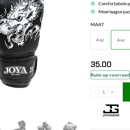
Comfortabele pa
es
Meerlaagse pad
schoenen
MAAT
gsartikelen
4 oz
6 oz
ingsmateriaal
4 OZ
6 O
pen
35.00
n trapkussens
sens en pads
Ruim op voorraad
-
+
Joya
Kinder
Bokshandschoenen
Dragon
Wit