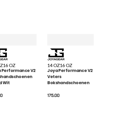
OZ
16 OZ
14 OZ
16 OZ
 Performance V2
Joya Performance V2
shandschoenen
Veters
 Wit
Bokshandschoenen
Groen Goud
00
175.00