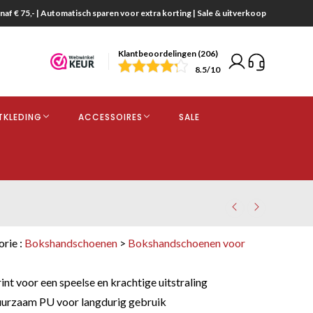
naf € 75,- | Automatisch sparen voor extra korting | Sale & uitverkoop
Klantbeoordelingen (206)
end
8.5
/10
opdracht
TKLEDING
ACCESSOIRES
SALE
kjes
orie :
Bokshandschoenen
>
Bokshandschoenen voor
nt voor een speelse en krachtige uitstraling
urzaam PU voor langdurig gebruik