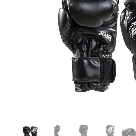
Karate
Voor dam
Zakhand
Taekwondo
Trainin
Brazilian Jiu jitsu
Bokszak
Bevestig
Krav Maga
bokszak
Bokspop
Stoot- e
Stootkus