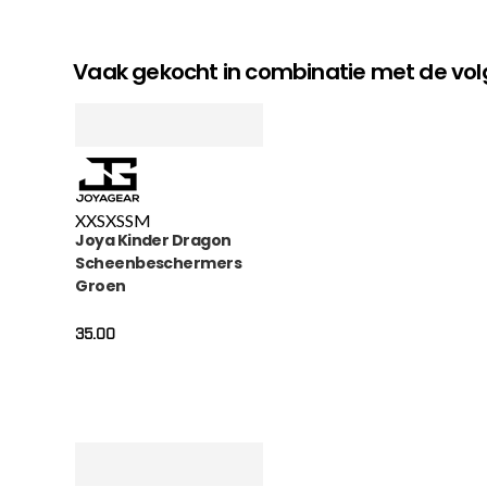
Vaak gekocht in combinatie met de v
XXS
XS
S
M
Joya Kinder Dragon
Scheenbeschermers
Groen
35.00