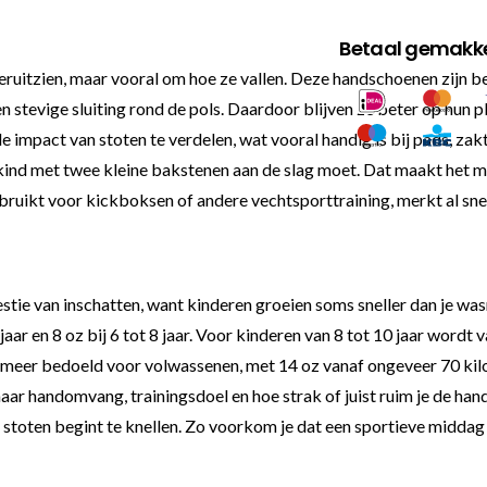
Betaal gemakkel
eruitzien, maar vooral om hoe ze vallen. Deze handschoenen zijn bed
tevige sluiting rond de pols. Daardoor blijven ze beter op hun ple
 de impact van stoten te verdelen, wat vooral handig is bij pads, za
e kind met twee kleine bakstenen aan de slag moet. Dat maakt het 
bruikt voor kickboksen of andere vechtsporttraining, merkt al sn
ie van inschatten, want kinderen groeien soms sneller dan je wasma
6 jaar en 8 oz bij 6 tot 8 jaar. Voor kinderen van 8 tot 10 jaar word
meer bedoeld voor volwassenen, met 14 oz vanaf ongeveer 70 kilo e
naar handomvang, trainingsdoel en hoe strak of juist ruim je de hands
stoten begint te knellen. Zo voorkom je dat een sportieve middag ei