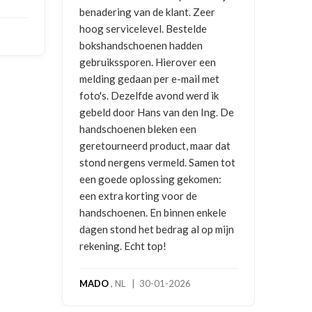
er
ontvangen
en g
e
vra
NICO VERMUNICHT
, BE | 29-01-
een
2026
BRE
met
202
 ik
ng. De
ar dat
men tot
men:
nkele
p mijn