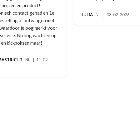
benadering van de klant. Ze
hoog servicelevel. Besteld
A
, NL | 08-02-2026
bokshandschoenen hadden
gebruikssporen. Hierover 
melding gedaan per e-mail 
foto's. Dezelfde avond werd
gebeld door Hans van den I
handschoenen bleken een
geretourneerd product, ma
stond nergens vermeld. Sa
een goede oplossing geko
een extra korting voor de
handschoenen. En binnen e
dagen stond het bedrag al o
rekening. Echt top!
MADO
, NL | 30-01-2026