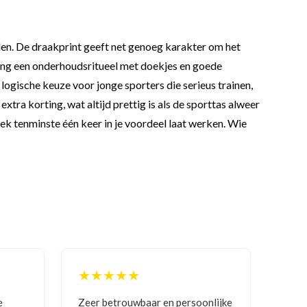
rden. De draakprint geeft net genoeg karakter om het
ining een onderhoudsritueel met doekjes en goede
ogische keuze voor jonge sporters die serieus trainen,
xtra korting, wat altijd prettig is als de sporttas alweer
iek tenminste één keer in je voordeel laat werken. Wie
★★★★★
★
onlijke
Goede communicatie, artikel goed
Corr