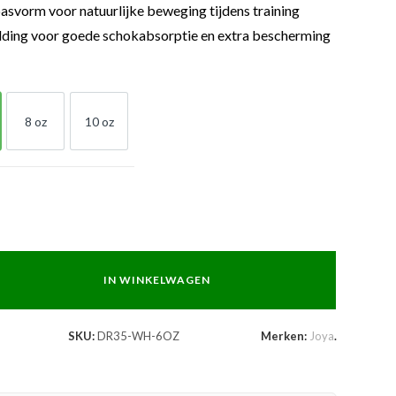
svorm voor natuurlijke beweging tijdens training
ding voor goede schokabsorptie en extra bescherming
8 oz
10 oz
Z
8 OZ
10 OZ
IN WINKELWAGEN
SKU:
DR35-WH-6OZ
Merken:
Joya
.