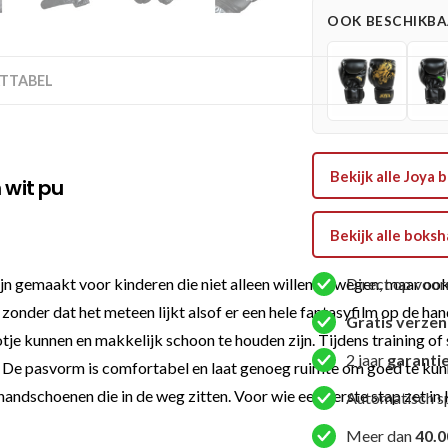
PU
OOK BESCHIKBAA
aantal
TTABEL
Bekijk alle Joy
 wit pu
Bekijk alle bok
gemaakt voor kinderen die niet alleen willen bewegen, maar ook ee
Direct op voor
onder dat het meteen lijkt alsof er een hele fantasyfilm op de hand
Gratis verze
e kunnen en makkelijk schoon te houden zijn. Tijdens training o
2 jaar
garanti
n. De pasvorm is comfortabel en laat genoeg ruimte om goed te kun
 handschoenen die in de weg zitten. Voor wie een eerste stap zet in 
Automatisch s
Meer dan
40.0