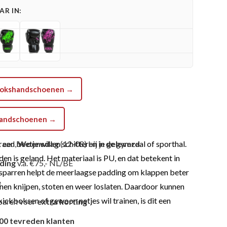
R IN:
a bokshandschoenen →
shandschoenen →
n beetje willen schitteren in de gymzaal of sporthal.
raad,
Woensdag
(12-08) bij je
geleverd
en is geland. Het materiaal is PU, en dat betekent in
nding
v.a. €75,- NL/BE
f sparren helpt de meerlaagse padding om klappen beter
e
nen knijpen, stoten en weer loslaten. Daardoor kunnen
kickboksen of gewoon netjes wil trainen, is dit een
paren voor
extra korting
00 tevreden klanten