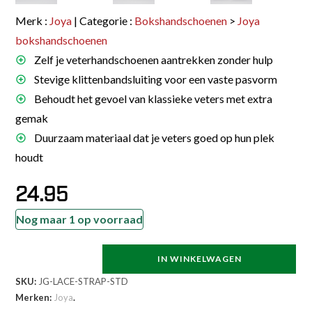
Merk :
Joya
| Categorie :
Bokshandschoenen
>
Joya
bokshandschoenen
Zelf je veterhandschoenen aantrekken zonder hulp
Stevige klittenbandsluiting voor een vaste pasvorm
Behoudt het gevoel van klassieke veters met extra
gemak
Duurzaam materiaal dat je veters goed op hun plek
houdt
24.95
Nog maar 1 op voorraad
IN WINKELWAGEN
Joya
SKU:
JG-LACE-STRAP-STD
Lace
Merken:
Joya
.
Converter