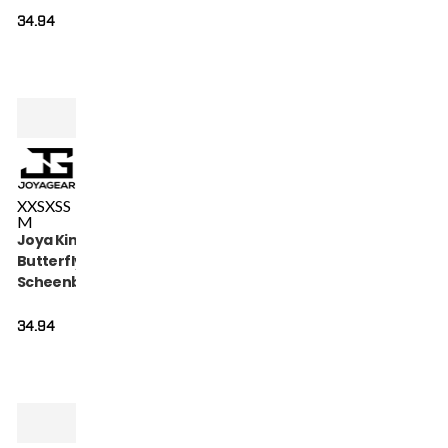
34.94
XXS
XS
S
M
Joya Kinder
Butterfly
Scheenbeschermers
Gold
34.94