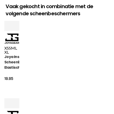
Vaak gekocht in combinatie met de
volgende scheenbeschermers
XS
S
M
L
XL
Joya Inschuif
Scheenbeschermer
Elastisch Katoen
Zwart
19.95