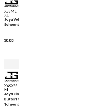
XS
S
M
L
XL
Joya Velcro
Scheenbeschermer
30.00
XXS
XS
S
M
Joya Kinder
Butterfly
Scheenbeschermers
Metal