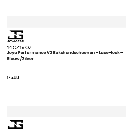
14 OZ
16 OZ
Joya Performance V2 Bokshandschoenen – Lace-lock –
Blauw / Zilver
175.00