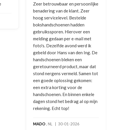
nlijke
Goede communicatie, artikel goed
Corre
er
ontvangen
en g
vrag
NICO VERMUNICHT
, BE | 29-01-
en
2026
BRE
met
2025
ik
ng. De
r dat
en tot
en:
kele
p mijn