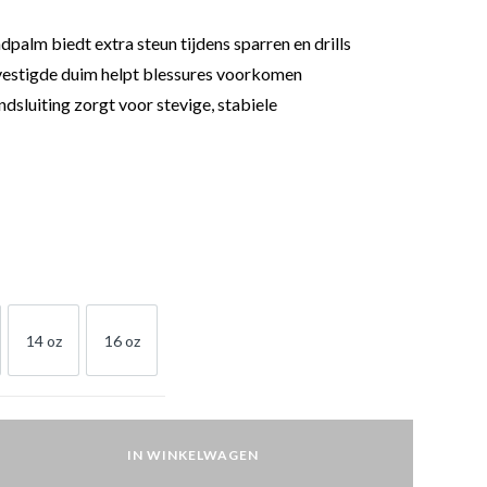
palm biedt extra steun tijdens sparren en drills
estigde duim helpt blessures voorkomen
dsluiting zorgt voor stevige, stabiele
14 oz
16 oz
OZ
14 OZ
16 OZ
IN WINKELWAGEN