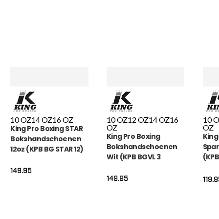
10 OZ
14 OZ
16 OZ
10 OZ
12 OZ
14 OZ
16
10 
OZ
OZ
King Pro Boxing STAR
King Pro Boxing
King
Bokshandschoenen
Bokshandschoenen
Spar
12oz (KPB BG STAR 12)
Wit (KPB BGVL 3
(KPB
WHITE)
149.95
149.95
119.9