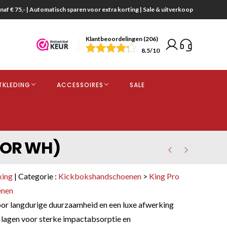
naf € 75,- | Automatisch sparen voor extra korting | Sale & uitverkoop
Klantbeoordelingen (206)
end
8.5
/10
opdracht
TKLEDING
ACCESSOIRES
SALE
kjes
THOR WH)
xing
| Categorie :
Kickbokshandschoenen
>
King Pro
enen
or langdurige duurzaamheid en een luxe afwerking
agen voor sterke impactabsorptie en