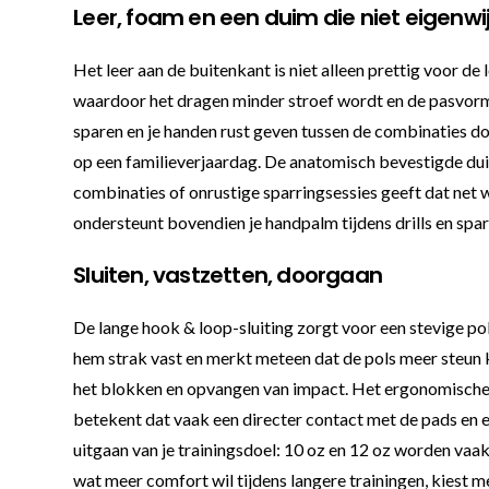
Leer, foam en een duim die niet eigenwi
Het leer aan de buitenkant is niet alleen prettig voor d
waardoor het dragen minder stroef wordt en de pasvorm
sparen en je handen rust geven tussen de combinaties d
op een familieverjaardag. De anatomisch bevestigde duim
combinaties of onrustige sparringsessies geeft dat net 
ondersteunt bovendien je handpalm tijdens drills en sparr
Sluiten, vastzetten, doorgaan
De lange hook & loop-sluiting zorgt voor een stevige pols
hem strak vast en merkt meteen dat de pols meer steun kri
het blokken en opvangen van impact. Het ergonomische, 
betekent dat vaak een directer contact met de pads en e
uitgaan van je trainingsdoel: 10 oz en 12 oz worden va
wat meer comfort wil tijdens langere trainingen, kiest 