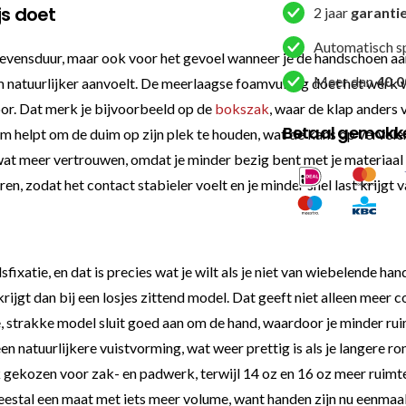
js doet
2 jaar
garanti
Automatisch s
e levensduur, maar ook voor het gevoel wanneer je de handschoen aan
Meer dan
40.0
 natuurlijker aanvoelt. De meerlaagse foamvulling doet het werk
oor. Dat merk je bijvoorbeeld op de
bokszak
, waar de klap anders 
Betaal gemakkel
 helpt om de duim op zijn plek te houden, wat de kans op vervelen
wat meer vertrouwen, omdat je minder bezig bent met je materiaal 
en, zodat het contact stabieler voelt en je minder snel last krijgt
fixatie, en dat is precies wat je wilt als je niet van wiebelende h
jgt dan bij een losjes zittend model. Dat geeft niet alleen meer co
strakke model sluit goed aan om de hand, waardoor je minder ruim
en natuurlijkere vuistvorming, wat weer prettig is als je langere 
ak gekozen voor zak- en padwerk, terwijl 14 oz en 16 oz meer ruim
meestal een maat met iets meer volume, want handen zijn nu eenma