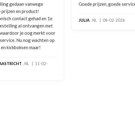
 prijzen, goede service
Zeer betrouwbaar en persoo
benadering van de klant. Ze
hoog servicelevel. Bestelde
, NL | 08-02-2026
bokshandschoenen hadden
gebruikssporen. Hierover e
melding gedaan per e-mail 
foto's. Dezelfde avond werd 
gebeld door Hans van den I
handschoenen bleken een
geretourneerd product, maa
stond nergens vermeld. Sam
een goede oplossing gekom
een extra korting voor de
handschoenen. En binnen en
dagen stond het bedrag al o
rekening. Echt top!
MADO
, NL | 30-01-2026