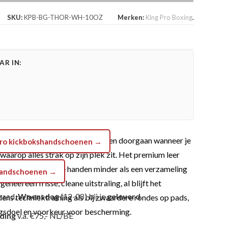
SKU:
KPB-BG-THOR-WH-10OZ
Merken:
King Pro Boxing
.
R IN:
 bedoeld is: trainen, sparren en doorgaan wanneer je
g Pro kickbokshandschoenen →
aarop alles strak op zijn plek zit. Het premium leer
. Daardoor voelen je handen minder als een verzameling
shandschoenen →
eel een frisse, cleane uitstraling, al blijft het
raad,
Woensdag
(12-08) bij je
geleverd
ens techniektraining als bij zwaardere rondes op pads,
ningsdoel en voorkeur voor bescherming.
nding
v.a. €75,- NL/BE