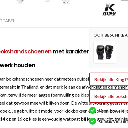
Pro
Boxing
Thor
TTABEL
Series
Handschoenen
OOK BESCHIKBAA
(KPB
BG
bokshandschoenen
met karakter
THOR
WH)
 werk houden
aantal
okshandschoenen neer dat meteen duidelijk maakt waar het voor
Bekijk alle Kin
emaakt in Thailand, en dat merk je aan de afwerking en de manier w
 kan, terwijl de meerlaagse foamvulling de klappen netjes opvangt
Bekijk alle bok
l dat gewoon mee wil blijven doen. De witte uitvoering geeft het geh
Direct op voor
doek. Je gebruikt dit model voor kickboksen en boksen, zowel tijd
, 14 oz en 16 oz kies je eenvoudig wat past bij jouw gewicht, trai
Gratis verze