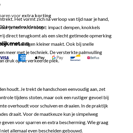
e
paren voor
extra korting
trekt. Het vormt zich na verloop van tijd naar je hand,
00 tevreden klanten
 waar je hem voor koopt: impact dempen, knokkels
vrij direct terugkomt als een slecht getimede opmerking
ijk met o.a.
de verdraaiingen kleiner maakt. Ook bij snelle
en meer met je techniek. De versterkte palmvulling
 van druk op de verkeerde plek.
anden houdt. Je trekt de handschoen eenvoudig aan, zet
ntrole tijdens stoten, maar ook een rustiger gevoel bij
te overhoudt voor schuiven en draaien. In de praktijk
rondes draait. Voor de maatkeuze kun je simpelweg
te geven voor sparren en extra bescherming. Wie graag
al niet allemaal even bescheiden gebouwd.