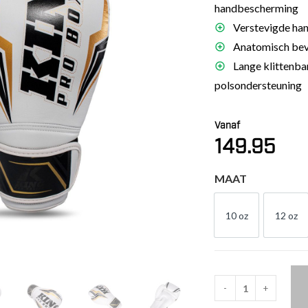
handbescherming
es
Verstevigde hand
schoenen
Anatomisch bev
gsartikelen
Lange klittenban
polsondersteuning
ingsmateriaal
Vanaf
pen
149.95
n trapkussens
sens en pads
MAAT
10 oz
12 oz
10 OZ
12 
-
+
King