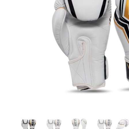
Karate
Voor dam
Zakhand
Taekwondo
Trainin
Brazilian Jiu jitsu
Bokszak
Bevestig
Krav Maga
bokszak
Bokspop
Stoot- e
Stootkus