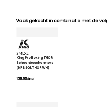
Vaak gekocht in combinatie met de v
S
M
L
XL
King Pro Boxing THOR
Scheenbeschermers
(KPB SGL THOR WH)
109.95
Vanaf