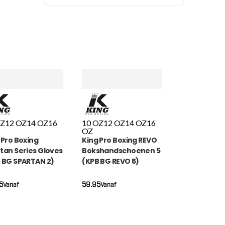
OZ
12 OZ
14 OZ
16
10 OZ
12 OZ
14 OZ
16
OZ
 Pro Boxing
King Pro Boxing REVO
tan Series Gloves
Bokshandschoenen 5
 BG SPARTAN 2)
(KPB BG REVO 5)
5
59.95
Vanaf
Vanaf