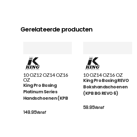
Gerelateerde producten
10 OZ
12 OZ
14 OZ
16
10 OZ
14 OZ
16 OZ
OZ
King Pro Boxing REVO
King Pro Boxing
Bokshandschoenen
Platinum Series
(KPB BG REVO 6)
Handschoenen (KPB
BG PLATINUM 5)
59.95
Vanaf
149.95
Vanaf