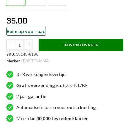
35.00
Ruim op voorraad
-
+
IN WINKELWAGEN
TOP
SKU:
18148-8180
TEN
Merken:
TOP TEN MMA
.
MMA
MMA
3 - 8 werkdagen levertijd
broekje
-
Gratis verzending
v.a. €75,- NL/BE
BRAVE
2 jaar
garantie
Fight
Night
Automatisch sparen voor
extra korting
-
Meer dan
40.000 tevreden klanten
Bruin
aantal