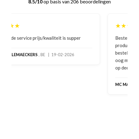
8.5/10
op basis van 206 beoordelingen
★★★★★
Bestelling gedaan vanwege goede prijzen en
product! Telefonisch contact gehad en 1e deel
bestelling al ontvangen met gifts, waardoor je
oog merkt voor echte service. Nu nog wachten
op deel 2 en kickboksen maar!
MC MAASTRICHT
, NL | 11-02-2026