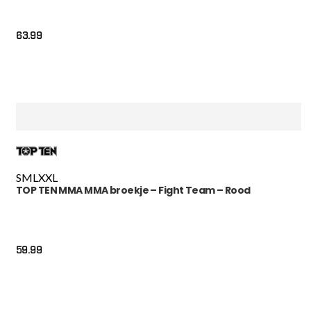
63.99
S
M
L
XXL
TOP TEN MMA MMA broekje – Fight Team – Rood
59.99