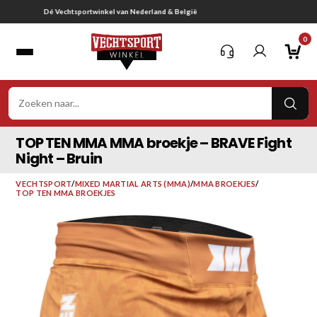
Ga
Gratis verzending vanaf € 75,-
naar
0
inhoud
VER
ZOE
TOP TEN MMA MMA broekje – BRAVE Fight
Night – Bruin
VECHTSPORT
/
MIXED MARTIAL ARTS (MMA)
/
MMA BROEKJES
/
TOP TEN MMA BROEKJES