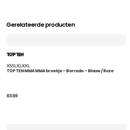
Gerelateerde producten
XS
S
L
XL
XXL
TOP TEN MMA MMA broekje – Borrado – Blauw / Roze
63.99