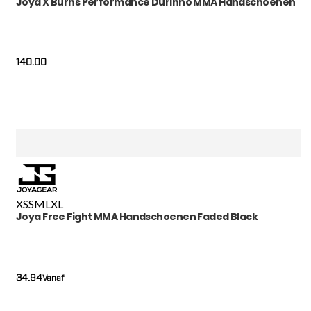
Joya X Burns Performance Durinho MMA Handschoenen
140.00
XS
S
M
L
XL
Joya Free Fight MMA Handschoenen Faded Black
34.94
Vanaf