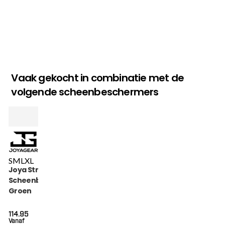
Vaak gekocht in combinatie met de
volgende scheenbeschermers
S
M
L
XL
Joya Strike
Scheenbeschermers
Groen
114.95
Vanaf