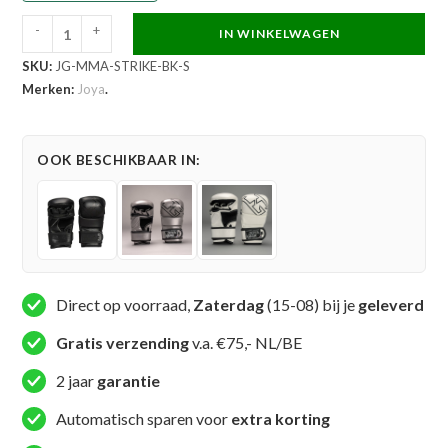
-
+
IN WINKELWAGEN
Joya
SKU:
JG-MMA-STRIKE-BK-S
Strike
Merken:
Joya
.
Thailand
MMA
Sparring
OOK BESCHIKBAAR IN:
Handschoenen
Zwart
aantal
Direct op voorraad,
Zaterdag
(15-08) bij je
geleverd
Gratis verzending
v.a. €75,- NL/BE
2 jaar
garantie
Automatisch sparen voor
extra korting