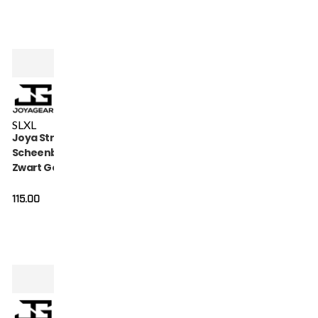
S
L
XL
Joya Strike
Scheenbeschermers
Zwart Goud
115.00