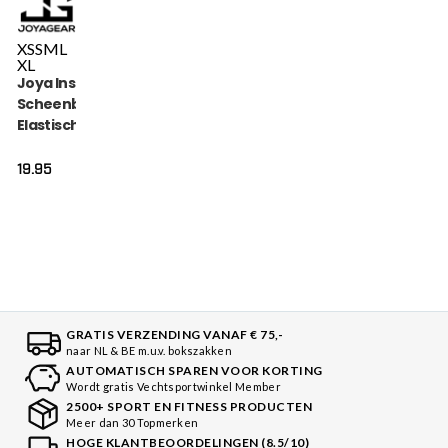
XS
S
M
L
XL
Joya Inschuif
Scheenbeschermer
Elastisch Katoen
Zwart
19.95
GRATIS VERZENDING VANAF € 75,-
naar NL & BE m.u.v. bokszakken
AUTOMATISCH SPAREN VOOR KORTING
Wordt gratis Vechtsportwinkel Member
2500+ SPORT EN FITNESS PRODUCTEN
Meer dan 30 Topmerken
HOGE KLANTBEOORDELINGEN (8.5/10)