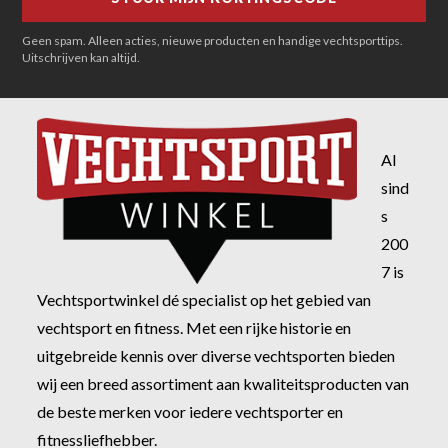
Geen spam. Alleen acties, nieuwe producten en handige vechtsporttips.
Uitschrijven kan altijd.
Al
sind
s
200
7 is
Vechtsportwinkel dé specialist op het gebied van
vechtsport en fitness. Met een rijke historie en
uitgebreide kennis over diverse vechtsporten bieden
wij een breed assortiment aan kwaliteitsproducten van
de beste merken voor iedere vechtsporter en
fitnessliefhebber.