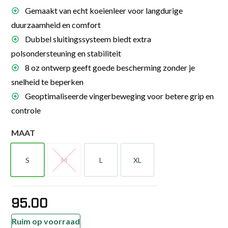
Gemaakt van echt koeienleer voor langdurige
duurzaamheid en comfort
Dubbel sluitingssysteem biedt extra
polsondersteuning en stabiliteit
8 oz ontwerp geeft goede bescherming zonder je
snelheid te beperken
Geoptimaliseerde vingerbeweging voor betere grip en
controle
MAAT
S
M
L
XL
S
M
L
XL
95.00
Ruim op voorraad