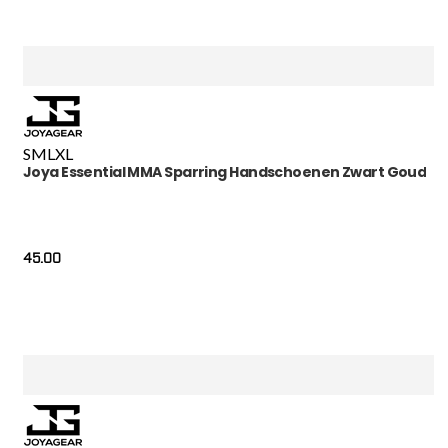
S
M
L
XL
Joya Essential MMA Sparring Handschoenen Zwart Goud
45.00