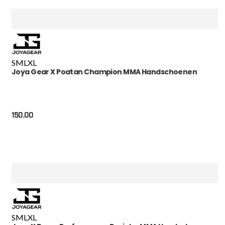
S
M
L
XL
Joya Gear X Poatan Champion MMA Handschoenen
150.00
S
M
L
XL