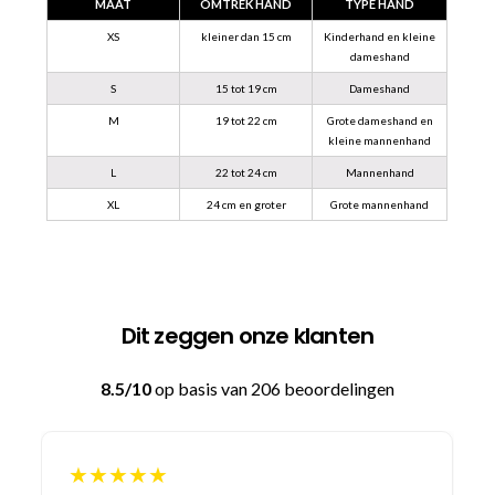
MAAT
OMTREK HAND
TYPE HAND
XS
kleiner dan 15 cm
Kinderhand en kleine
dameshand
S
15 tot 19 cm
Dameshand
M
19 tot 22 cm
Grote dameshand en
kleine mannenhand
L
22 tot 24 cm
Mannenhand
XL
24 cm en groter
Grote mannenhand
Dit zeggen onze klanten
8.5/10
op basis van 206 beoordelingen
★★★★★