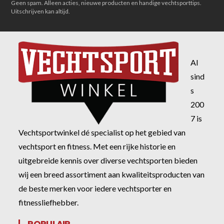
Geen spam. Alleen acties, nieuwe producten en handige vechtsporttips.
Uitschrijven kan altijd.
Al
sind
s
200
7 is
Vechtsportwinkel dé specialist op het gebied van
vechtsport en fitness. Met een rijke historie en
uitgebreide kennis over diverse vechtsporten bieden
wij een breed assortiment aan kwaliteitsproducten van
de beste merken voor iedere vechtsporter en
fitnessliefhebber.
POPULAIR