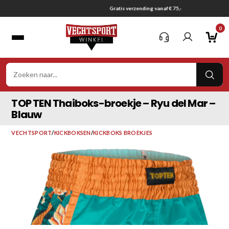
Ga
Gratis verzending vanaf € 75,-
naar
0
inhoud
VER
ZOE
TOP TEN Thaiboks-broekje – Ryu del Mar –
Blauw
VECHTSPORT
/
KICKBOKSEN
/
KICKBOKS BROEKJES