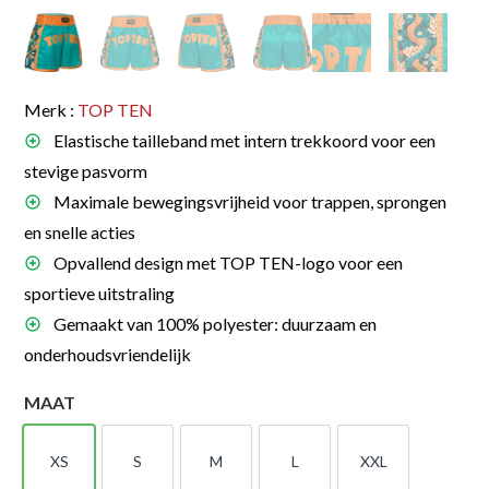
Merk :
TOP TEN
Elastische tailleband met intern trekkoord voor een
stevige pasvorm
Maximale bewegingsvrijheid voor trappen, sprongen
en snelle acties
Opvallend design met TOP TEN-logo voor een
sportieve uitstraling
Gemaakt van 100% polyester: duurzaam en
onderhoudsvriendelijk
MAAT
XS
S
M
L
XXL
XS
S
M
L
XXL