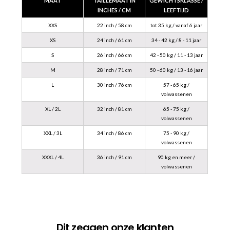
MAAT
TAILLEMAAT IN
GEWICHTSKLASSE /
INCHES / CM
LEEFTIJD
XXS
22 inch / 58 cm
tot 35 kg / vanaf 6 jaar
XS
24 inch / 61 cm
34 - 42 kg / 8 - 11 jaar
S
26 inch / 66 cm
42 - 50 kg / 11 - 13 jaar
M
28 inch / 71 cm
50 - 60 kg / 13 - 16 jaar
L
30 inch / 76 cm
57 - 65 kg /
volwassenen
XL / 2L
32 inch / 81 cm
65 - 75 kg /
volwassenen
XXL / 3L
34 inch / 86 cm
75 - 90 kg /
volwassenen
XXXL / 4L
36 inch / 91 cm
90 kg en meer /
volwassenen
Dit zeggen onze klanten