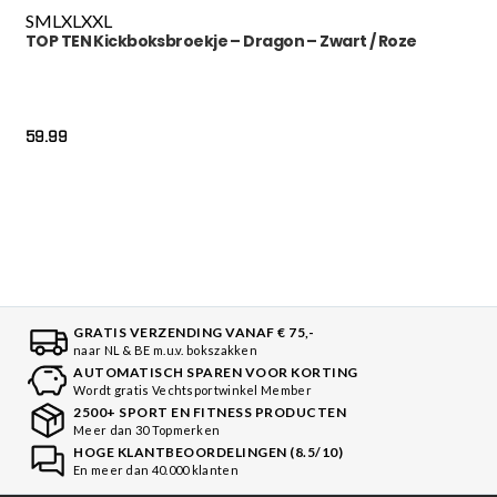
S
M
L
XL
XXL
TOP TEN Kickboksbroekje – Dragon – Zwart / Roze
59.99
GRATIS VERZENDING VANAF € 75,-
naar NL & BE m.u.v. bokszakken
AUTOMATISCH SPAREN VOOR KORTING
Wordt gratis Vechtsportwinkel Member
2500+ SPORT EN FITNESS PRODUCTEN
Meer dan 30 Topmerken
HOGE KLANTBEOORDELINGEN (8.5/10)
En meer dan 40.000 klanten