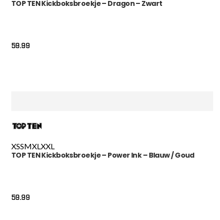
TOP TEN Kickboksbroekje – Dragon – Zwart
59.99
XS
S
M
XL
XXL
TOP TEN Kickboksbroekje – Power Ink – Blauw / Goud
59.99