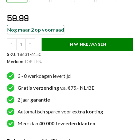
59.99
Nog maar 2 op voorraad
-
+
IN WINKELWAGEN
TOP
SKU:
18631-6150
TEN
Merken:
TOP TEN
.
Thaiboks-
broekje
3 - 8 werkdagen levertijd
-
Ryu
Gratis verzending
v.a. €75,- NL/BE
del
2 jaar
garantie
Mar
-
Automatisch sparen voor
extra korting
Blauw
Meer dan
40.000 tevreden klanten
aantal