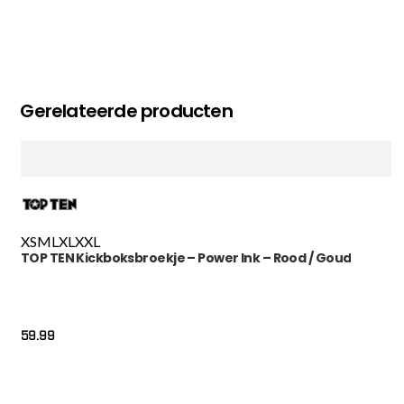
Gerelateerde producten
XS
M
L
XL
XXL
TOP TEN Kickboksbroekje – Power Ink – Rood / Goud
59.99