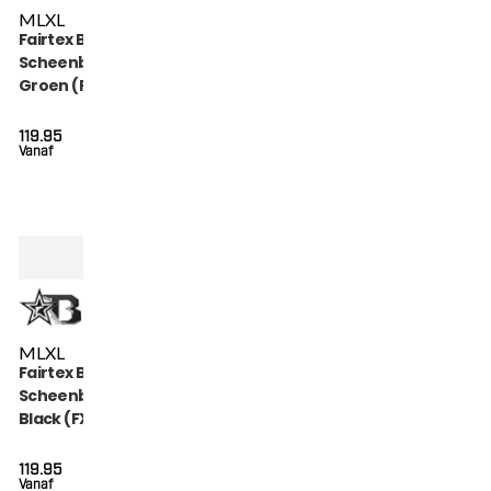
M
L
XL
Fairtex Booster
Scheenbeschermers
Groen (FXB SG
GREEN)
119.95
Vanaf
M
L
XL
Fairtex Booster
Scheenbeschermers
Black (FXB SG BLACK)
119.95
Vanaf