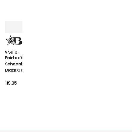
S
M
L
XL
Fairtex X Booster
Scheenbeschermers
Black Gold (FXB SG
BLACK GOLD)
119.95