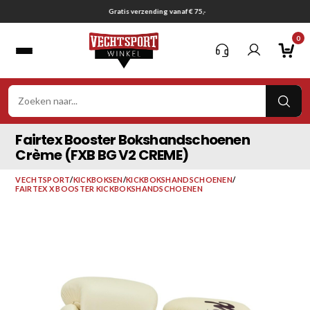
Ga
Gratis verzending vanaf € 75,-
naar
0
inhoud
VER
ZOE
Fairtex Booster Bokshandschoenen
Crème (FXB BG V2 CREME)
VECHTSPORT
/
KICKBOKSEN
/
KICKBOKSHANDSCHOENEN
/
FAIRTEX X BOOSTER KICKBOKSHANDSCHOENEN