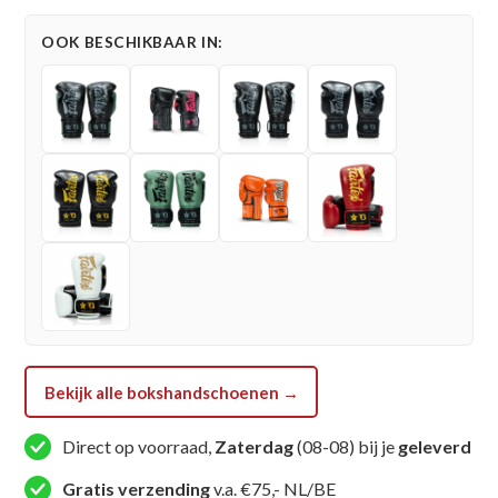
(FXB
OOK BESCHIKBAAR IN:
BG
V2
CREME)
aantal
Bekijk alle bokshandschoenen →
Direct op voorraad,
Zaterdag
(08-08) bij je
geleverd
Gratis verzending
v.a. €75,- NL/BE