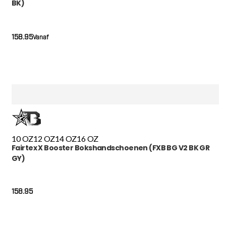
BK)
158.95
Vanaf
10 OZ
12 OZ
14 OZ
16 OZ
Fairtex X Booster Bokshandschoenen (FXB BG V2 BK GR
GY)
158.95