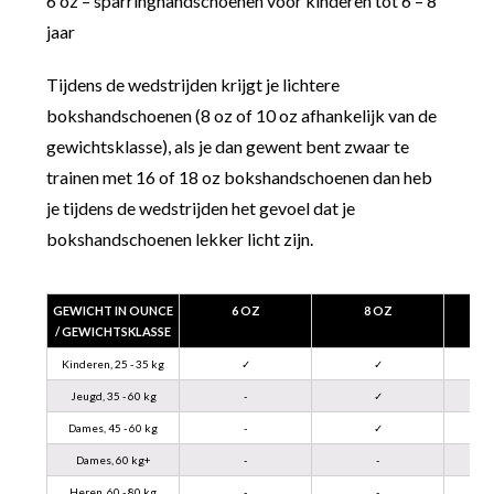
6 oz – sparringhandschoenen voor kinderen tot 6 – 8
jaar
Tijdens de wedstrijden krijgt je lichtere
bokshandschoenen (8 oz of 10 oz afhankelijk van de
gewichtsklasse), als je dan gewent bent zwaar te
trainen met 16 of 18 oz bokshandschoenen dan heb
je tijdens de wedstrijden het gevoel dat je
bokshandschoenen lekker licht zijn.
GEWICHT IN OUNCE
6 OZ
8 OZ
/ GEWICHTSKLASSE
Kinderen, 25 - 35 kg
✓
✓
Jeugd, 35 - 60 kg
-
✓
Dames, 45 - 60 kg
-
✓
Dames, 60 kg+
-
-
Heren, 60 - 80 kg
-
-