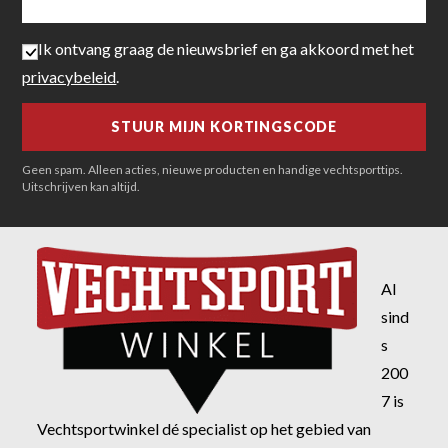
Ik ontvang graag de nieuwsbrief en ga akkoord met het
privacybeleid
.
Geen spam. Alleen acties, nieuwe producten en handige vechtsporttips.
Uitschrijven kan altijd.
Al
sind
s
200
7 is
Vechtsportwinkel dé specialist op het gebied van