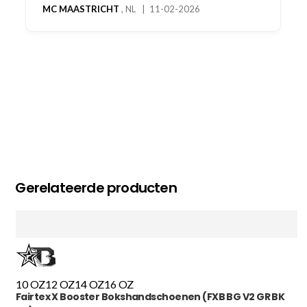
MC MAASTRICHT
, NL | 11-02-2026
Gerelateerde producten
10 OZ
12 OZ
14 OZ
16 OZ
Fairtex X Booster Bokshandschoenen (FXB BG V2 GR BK