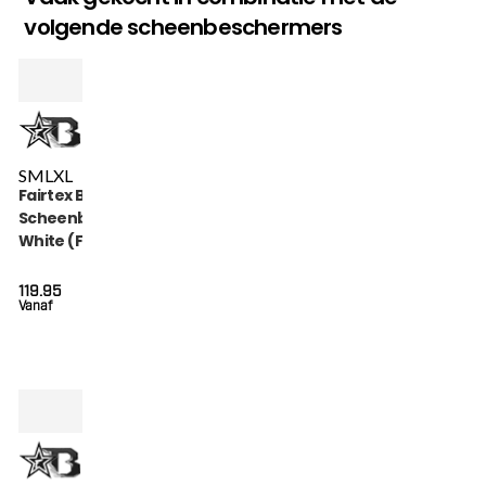
volgende scheenbeschermers
S
M
L
XL
Fairtex Booster
Scheenbeschermers
White (FXB SG
WHITE)
119.95
Vanaf