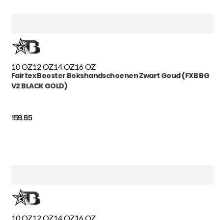
10 OZ
12 OZ
14 OZ
16 OZ
Fairtex Booster Bokshandschoenen Zwart Goud (FXB BG
V2 BLACK GOLD)
159.95
10 OZ
12 OZ
14 OZ
16 OZ