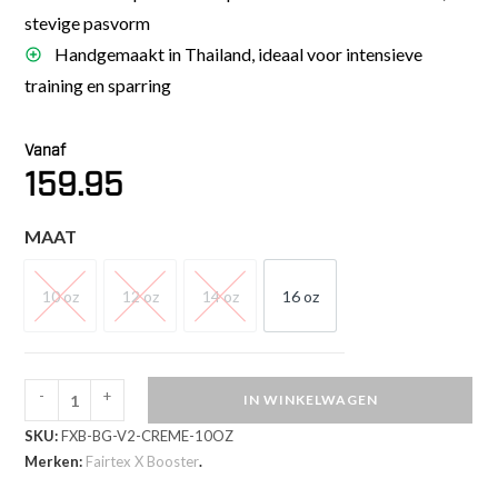
stevige pasvorm
Handgemaakt in Thailand, ideaal voor intensieve
training en sparring
Vanaf
159.95
MAAT
10 oz
12 oz
14 oz
16 oz
10 OZ
12 OZ
14 OZ
16 OZ
-
+
IN WINKELWAGEN
Fairtex
SKU:
FXB-BG-V2-CREME-10OZ
Booster
Merken:
Fairtex X Booster
.
Bokshandschoenen
Crème