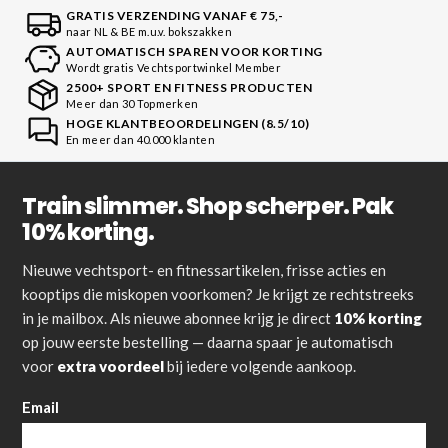
GRATIS VERZENDING VANAF € 75,-
naar NL & BE m.u.v. bokszakken
AUTOMATISCH SPAREN VOOR KORTING
Wordt gratis Vechtsportwinkel Member
2500+ SPORT EN FITNESS PRODUCTEN
Meer dan 30 Topmerken
HOGE KLANTBEOORDELINGEN (8.5/10)
En meer dan 40.000 klanten
Train slimmer. Shop scherper. Pak
10% korting.
Nieuwe vechtsport- en fitnessartikelen, frisse acties en
kooptips die miskopen voorkomen? Je krijgt ze rechtstreeks
in je mailbox. Als nieuwe abonnee krijg je direct
10% korting
op jouw eerste bestelling — daarna spaar je automatisch
voor
extra voordeel
bij iedere volgende aankoop.
Email