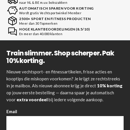
naar NL & BE m.u.v. bokszakken
AUTOMATISCH SPAREN VOOR KORTING
Wordt gratis Vechtsportwinkel Member
2500+ SPORT EN FITNESS PRODUCTEN
Meer dan 30 Topmerken
HOGE KLANTBEOORDELINGEN (8.5/10)
En meer dan 40.000 klanten
Train slimmer. Shop scherper. Pak
10% korting.
Nieuwe vechtsport- en fitnessartikelen, frisse acties en
kooptips die miskopen voorkomen? Je krijgt ze rechtstreeks
in je mailbox. Als nieuwe abonnee krijg je direct
10% korting
op jouw eerste bestelling — daarna spaar je automatisch
voor
extra voordeel
bij iedere volgende aankoop.
Email