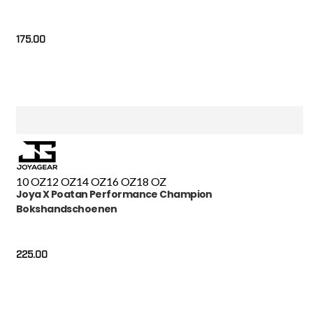
175.00
10 OZ
12 OZ
14 OZ
16 OZ
18 OZ
Joya X Poatan Performance Champion
Bokshandschoenen
225.00