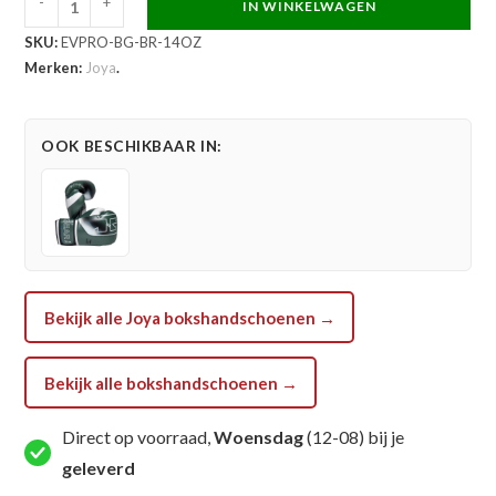
-
+
IN WINKELWAGEN
Joya
SKU:
EVPRO-BG-BR-14OZ
Evolution
Merken:
Joya
.
Pro
Bokshandschoenen
Bruin
OOK BESCHIKBAAR IN:
Wit
aantal
Bekijk alle Joya bokshandschoenen →
Bekijk alle bokshandschoenen →
Direct op voorraad,
Woensdag
(12-08) bij je
geleverd