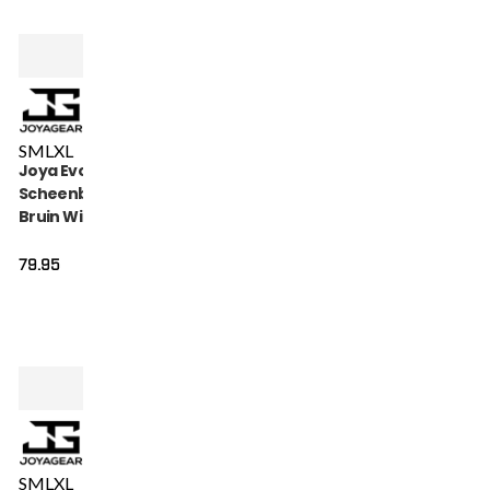
S
M
L
XL
Joya Evolution Pro
Scheenbeschermers
Bruin Wit
79.95
S
M
L
XL