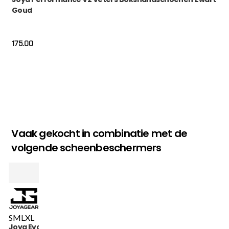
Goud
175.00
Vaak gekocht in combinatie met de
volgende scheenbeschermers
S
M
L
XL
Joya Evolution Pro