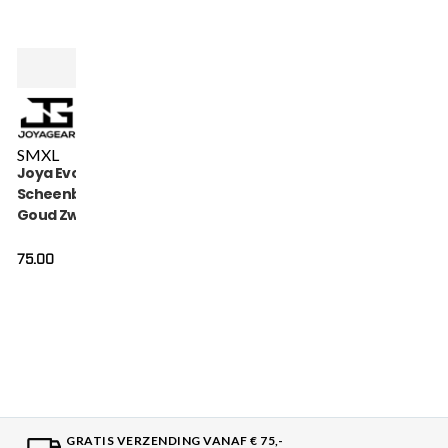
S
M
XL
Joya Evolution
Scheenbeschermers
Goud Zwart
75.00
GRATIS VERZENDING VANAF € 75,-