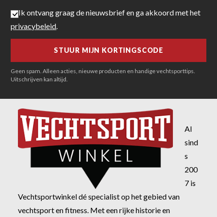
Ik ontvang graag de nieuwsbrief en ga akkoord met het
privacybeleid
.
Geen spam. Alleen acties, nieuwe producten en handige vechtsporttips.
Uitschrijven kan altijd.
Al
sind
s
200
7 is
Vechtsportwinkel dé specialist op het gebied van
vechtsport en fitness. Met een rijke historie en