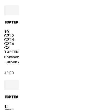
10
OZ
12
OZ
14
OZ
16
OZ
TOP TEN
Bokshandschoen
- Urban Arts -
Blauw / Wit
49.99
14