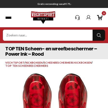
Ga
Gratis verzending vanaf € 75,-
naar
0
inhoud
VER
ZOE
TOP TEN Scheen- en wreefbeschermer –
Power Ink – Rood
VECHTSPORT
/
KICKBOKSEN
/
SCHEENBESCHERMERS KICKBOKSEN
/
TOP TEN SCHEENBESCHERMERS