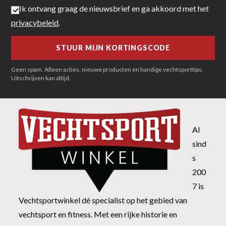
Ik ontvang graag de nieuwsbrief en ga akkoord met het
privacybeleid
.
Geen spam. Alleen acties, nieuwe producten en handige vechtsporttips.
Uitschrijven kan altijd.
Al
sind
s
200
7 is
Vechtsportwinkel dé specialist op het gebied van
vechtsport en fitness. Met een rijke historie en