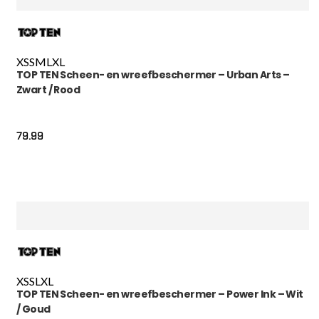
XS
S
M
L
XL
TOP TEN Scheen- en wreefbeschermer – Urban Arts –
Zwart / Rood
79.99
XS
S
L
XL
TOP TEN Scheen- en wreefbeschermer – Power Ink – Wit
/ Goud