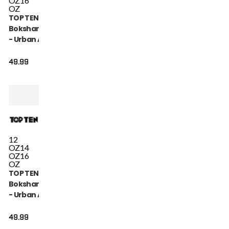
OZ
16
OZ
TOP TEN
Bokshandschoen
- Urban Arts -
Goud / Wit
49.99
12
OZ
14
OZ
16
OZ
TOP TEN
Bokshandschoen
- Urban Arts -
Groen / Wit
49.99