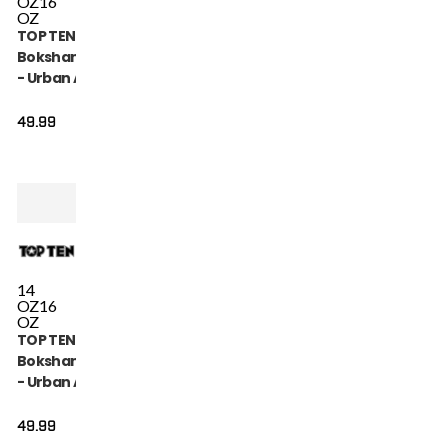
OZ
16
OZ
TOP TEN
Bokshandschoen
- Urban Arts -
Roze / Wit
49.99
14
OZ
16
OZ
TOP TEN
Bokshandschoen
- Urban Arts -
Zwart / Rood
49.99