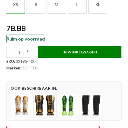
XS
S
M
L
XL
XS
S
M
L
XL
79.99
Ruim op voorraad
-
+
IN WINKELWAGEN
TOP
SKU:
32195-4002
TEN
Merken:
TOP TEN
.
Scheen-
en
wreefbeschermer
OOK BESCHIKBAAR IN:
-
Power
Ink
-
Rood
aantal