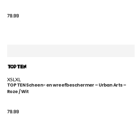
79.99
XS
L
XL
TOP TEN Scheen- en wreefbeschermer – Urban Arts –
Roze / Wit
79.99