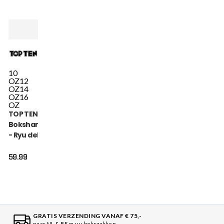
10
OZ
12
OZ
14
OZ
16
OZ
TOP TEN
Bokshandschoen
- Ryu del Mar -
Oranje
59.99
GRATIS VERZENDING VANAF € 75,-
naar NL & BE m.u.v. bokszakken