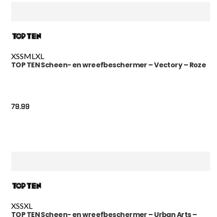
XS
S
M
L
XL
TOP TEN Scheen- en wreefbeschermer – Vectory – Roze
79.99
XS
S
XL
TOP TEN Scheen- en wreefbeschermer – Urban Arts –