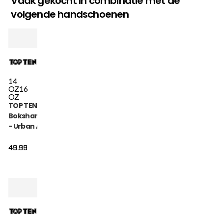
Vaak gekocht in combinatie met de
volgende handschoenen
14
OZ
16
OZ
TOP TEN
Bokshandschoen
- Urban Arts -
Zwart / Rood
49.99