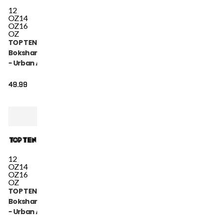
12
OZ
14
OZ
16
OZ
TOP TEN
Bokshandschoen
- Urban Arts -
Goud / Wit
49.99
12
OZ
14
OZ
16
OZ
TOP TEN
Bokshandschoen
- Urban Arts -