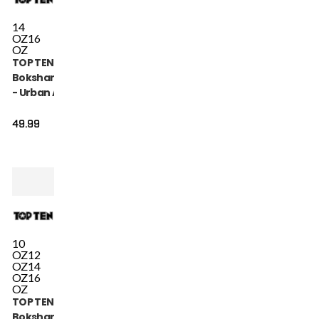
14
OZ
16
OZ
TOP TEN
Bokshandschoen
- Urban Arts -
Roze / Wit
49.99
10
OZ
12
OZ
14
OZ
16
OZ
TOP TEN
Bokshandschoen