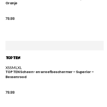
Oranje
79.99
XS
S
M
L
XL
TOP TEN Scheen- en wreefbeschermer – Superior –
Bessenrood
79.99