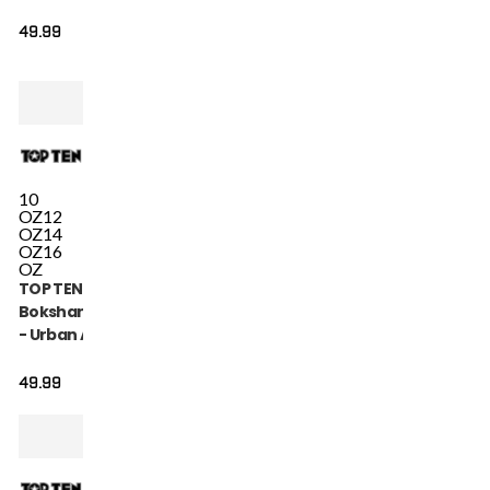
Groen / Wit
49.99
10
OZ
12
OZ
14
OZ
16
OZ
TOP TEN
Bokshandschoen
- Urban Arts -
Blauw / Wit
49.99