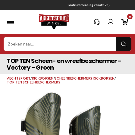
Ga
Gratis verzending vanaf € 75,-
naar
0
inhoud
VER
ZOE
TOP TEN Scheen- en wreefbeschermer –
Vectory – Groen
VECHTSPORT
/
KICKBOKSEN
/
SCHEENBESCHERMERS KICKBOKSEN
/
TOP TEN SCHEENBESCHERMERS