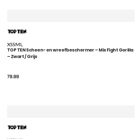
XS
S
M
L
TOP TEN Scheen- en wreefbeschermer – Mix Fight Gorilla
– Zwart / Grijs
79.99