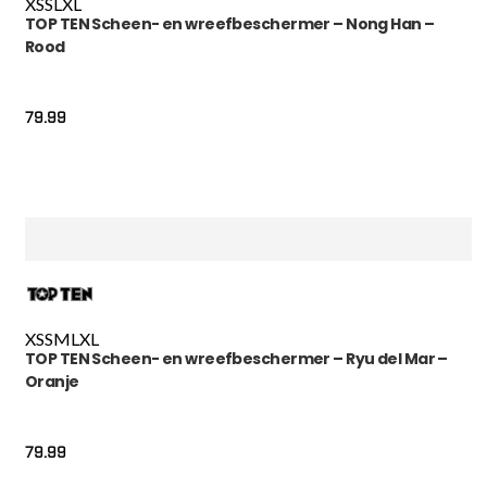
XS
S
L
XL
TOP TEN Scheen- en wreefbeschermer – Nong Han –
Rood
79.99
XS
S
M
L
XL
TOP TEN Scheen- en wreefbeschermer – Ryu del Mar –
Oranje
79.99