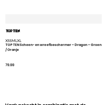
XS
S
M
L
XL
TOP TEN Scheen- en wreefbeschermer – Dragon – Groen
/ Oranje
79.99