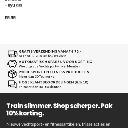
- Ryu del Mar -
Oranje
59.99
GRATIS VERZENDING VANAF € 75,-
naar NL & BE m.u.v. bokszakken
AUTOMATISCH SPAREN VOOR KORTING
Wordt gratis Vechtsportwinkel Member
2500+ SPORT EN FITNESS PRODUCTEN
Meer dan 30 Topmerken
HOGE KLANTBEOORDELINGEN (8.5/10)
En meer dan 40.000 klanten
Train slimmer. Shop scherper. Pak
10% korting.
Nieuwe vechtsport- en fitnessartikelen, frisse acties en