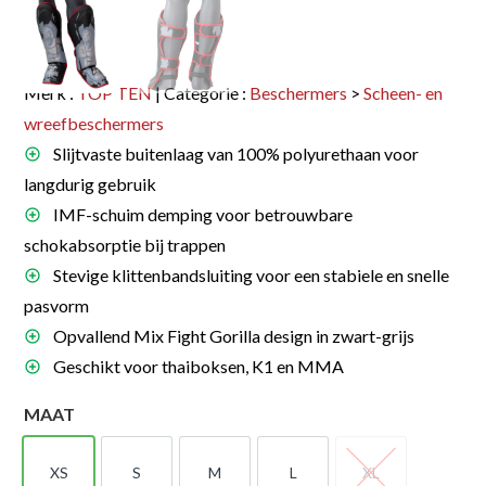
Merk :
TOP TEN
| Categorie :
Beschermers
>
Scheen- en
wreefbeschermers
Slijtvaste buitenlaag van 100% polyurethaan voor
langdurig gebruik
IMF-schuim demping voor betrouwbare
schokabsorptie bij trappen
Stevige klittenbandsluiting voor een stabiele en snelle
pasvorm
Opvallend Mix Fight Gorilla design in zwart-grijs
Geschikt voor thaiboksen, K1 en MMA
MAAT
XS
S
M
L
XL
XS
S
M
L
XL