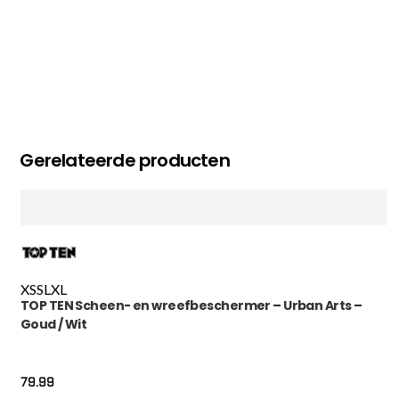
Gerelateerde producten
XS
S
L
XL
TOP TEN Scheen- en wreefbeschermer – Urban Arts –
Goud / Wit
79.99