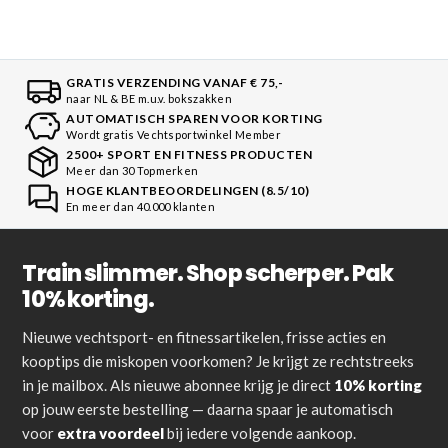
GRATIS VERZENDING VANAF € 75,-
naar NL & BE m.u.v. bokszakken
AUTOMATISCH SPAREN VOOR KORTING
Wordt gratis Vechtsportwinkel Member
2500+ SPORT EN FITNESS PRODUCTEN
Meer dan 30 Topmerken
HOGE KLANTBEOORDELINGEN (8.5/10)
En meer dan 40.000 klanten
Train slimmer. Shop scherper. Pak
10% korting.
Nieuwe vechtsport- en fitnessartikelen, frisse acties en
kooptips die miskopen voorkomen? Je krijgt ze rechtstreeks
in je mailbox. Als nieuwe abonnee krijg je direct
10% korting
op jouw eerste bestelling — daarna spaar je automatisch
voor
extra voordeel
bij iedere volgende aankoop.