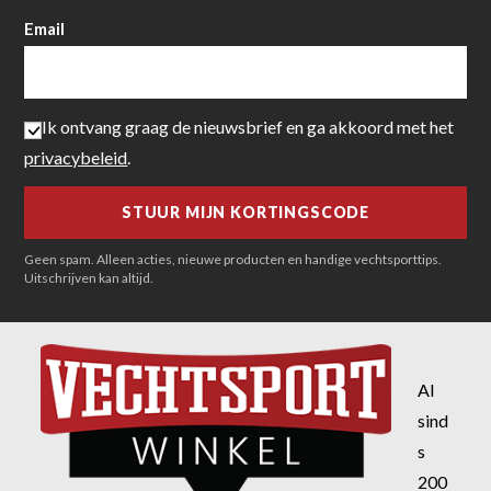
Email
Ik ontvang graag de nieuwsbrief en ga akkoord met het
privacybeleid
.
Geen spam. Alleen acties, nieuwe producten en handige vechtsporttips.
Uitschrijven kan altijd.
Al
sind
s
200