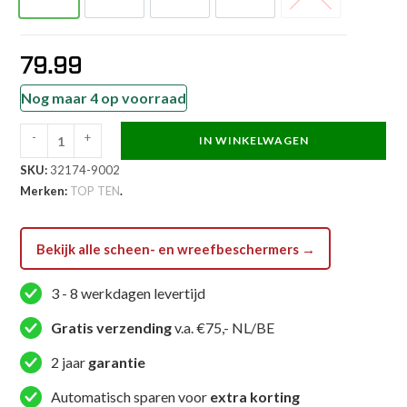
79.99
Nog maar 4 op voorraad
-
+
IN WINKELWAGEN
TOP
SKU:
32174-9002
TEN
Merken:
TOP TEN
.
Scheen-
en
wreefbeschermer
Bekijk alle scheen- en wreefbeschermers →
-
Mix
3 - 8 werkdagen levertijd
Fight
Gratis verzending
v.a. €75,- NL/BE
Gorilla
-
2 jaar
garantie
Zwart
Automatisch sparen voor
extra korting
/