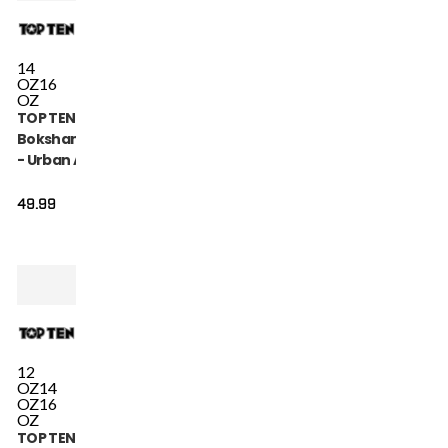
14
OZ
16
OZ
TOP TEN
Bokshandschoen
- Urban Arts -
Zwart / Rood
49.99
12
OZ
14
OZ
16
OZ
TOP TEN