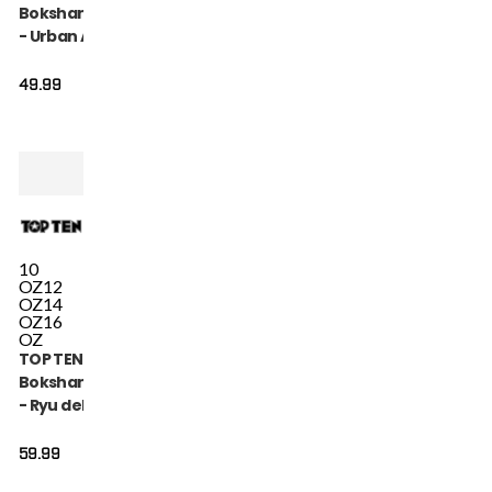
Bokshandschoen
- Urban Arts -
Roze / Wit
49.99
10
OZ
12
OZ
14
OZ
16
OZ
TOP TEN
Bokshandschoen
- Ryu del Mar -
Oranje
59.99