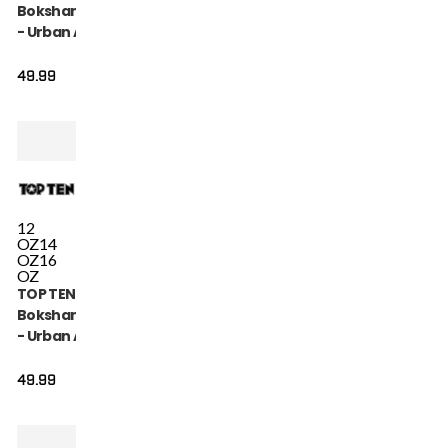
Bokshandschoen
- Urban Arts -
Goud / Wit
49.99
12
OZ
14
OZ
16
OZ
TOP TEN
Bokshandschoen
- Urban Arts -
Groen / Wit
49.99