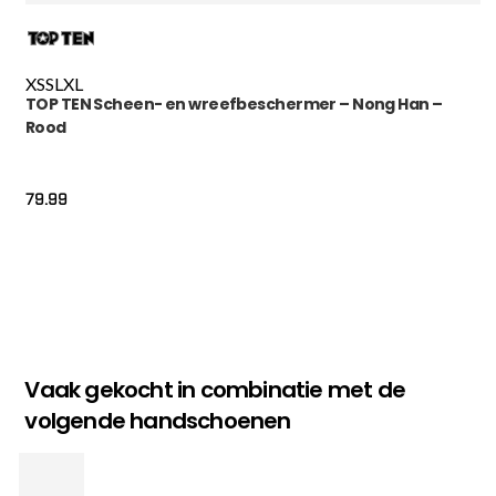
XS
S
L
XL
TOP TEN Scheen- en wreefbeschermer – Nong Han –
Rood
79.99
Vaak gekocht in combinatie met de
volgende handschoenen