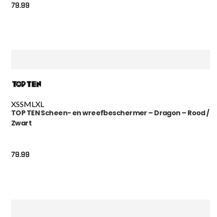
79.99
XS
S
M
L
XL
TOP TEN Scheen- en wreefbeschermer – Dragon – Rood /
Zwart
79.99