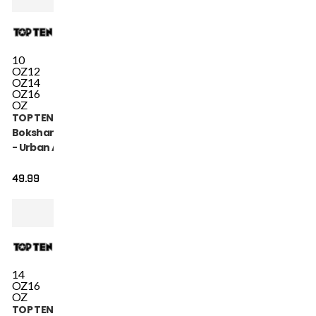
10
OZ
12
OZ
14
OZ
16
OZ
TOP TEN
Bokshandschoen
- Urban Arts -
Blauw / Wit
49.99
14
OZ
16
OZ
TOP TEN