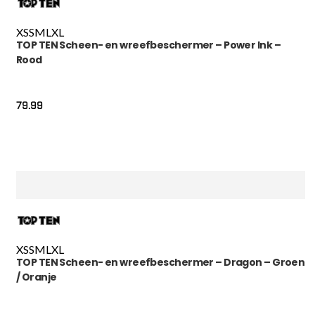
XS
S
M
L
XL
TOP TEN Scheen- en wreefbeschermer – Power Ink –
Rood
79.99
XS
S
M
L
XL
TOP TEN Scheen- en wreefbeschermer – Dragon – Groen
/ Oranje