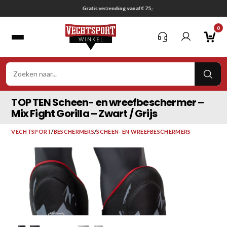
Ga
Gratis verzending vanaf € 75,-
naar
0
inhoud
VER
ZOE
TOP TEN Scheen- en wreefbeschermer –
Mix Fight Gorilla – Zwart / Grijs
VECHTSPORT
/
BESCHERMERS
/
SCHEEN- EN WREEFBESCHERMERS