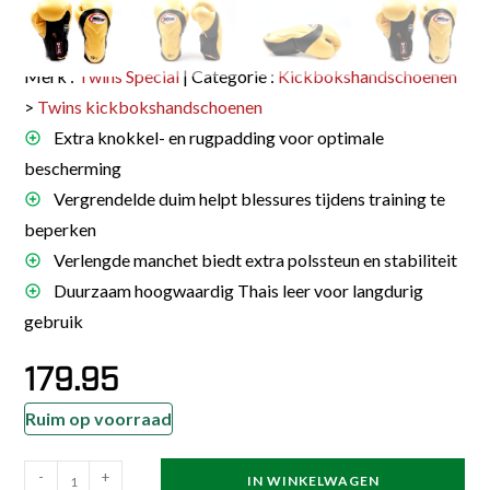
Merk :
Twins Special
| Categorie :
Kickbokshandschoenen
>
Twins kickbokshandschoenen
Extra knokkel- en rugpadding voor optimale
bescherming
Vergrendelde duim helpt blessures tijdens training te
beperken
Verlengde manchet biedt extra polssteun en stabiliteit
Duurzaam hoogwaardig Thais leer voor langdurig
gebruik
179.95
Ruim op voorraad
Twins
-
+
IN WINKELWAGEN