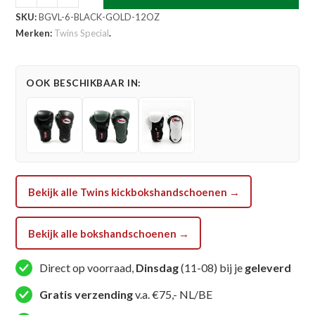
Special
SKU:
BGVL-6-BLACK-GOLD-12OZ
Deluxe
Merken:
Twins Special
.
BGVL
6
Zwart
OOK BESCHIKBAAR IN:
Goud
(BGVL
6
BLACK
GOLD)
aantal
Bekijk alle Twins kickbokshandschoenen →
Bekijk alle bokshandschoenen →
Direct op voorraad,
Dinsdag
(11-08) bij je
geleverd
Gratis verzending
v.a. €75,- NL/BE