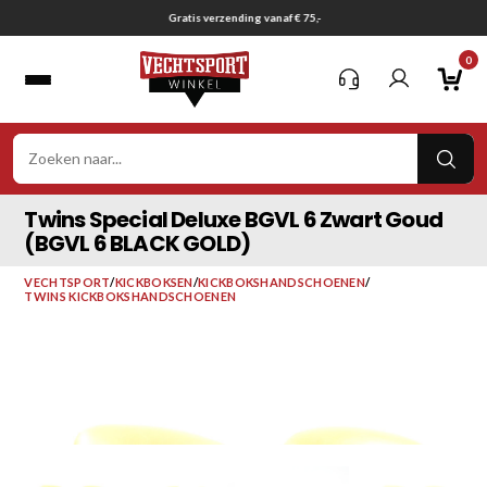
Ga
Gratis verzending vanaf € 75,-
naar
0
inhoud
VER
ZOE
Twins Special Deluxe BGVL 6 Zwart Goud
(BGVL 6 BLACK GOLD)
VECHTSPORT
/
KICKBOKSEN
/
KICKBOKSHANDSCHOENEN
/
TWINS KICKBOKSHANDSCHOENEN