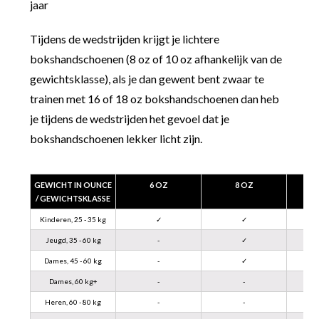
jaar
Tijdens de wedstrijden krijgt je lichtere
bokshandschoenen (8 oz of 10 oz afhankelijk van de
gewichtsklasse), als je dan gewent bent zwaar te
trainen met 16 of 18 oz bokshandschoenen dan heb
je tijdens de wedstrijden het gevoel dat je
bokshandschoenen lekker licht zijn.
GEWICHT IN OUNCE
6 OZ
8 OZ
/ GEWICHTSKLASSE
Kinderen, 25 - 35 kg
✓
✓
Jeugd, 35 - 60 kg
-
✓
Dames, 45 - 60 kg
-
✓
Dames, 60 kg+
-
-
Heren, 60 - 80 kg
-
-