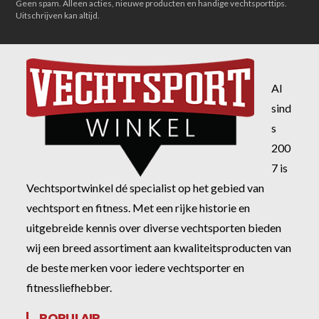
Geen spam. Alleen acties, nieuwe producten en handige vechtsporttips.
Uitschrijven kan altijd.
Al
sind
s
200
7 is
Vechtsportwinkel dé specialist op het gebied van
vechtsport en fitness. Met een rijke historie en
uitgebreide kennis over diverse vechtsporten bieden
wij een breed assortiment aan kwaliteitsproducten van
de beste merken voor iedere vechtsporter en
fitnessliefhebber.
POPULAIR