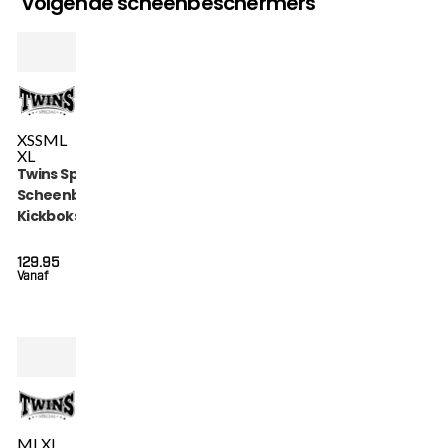
volgende scheenbeschermers
XS
S
M
L
XL
Twins Special
Scheenbeschermers
Kickboksen (SGL 7
BLACK)
129.95
Vanaf
M
L
XL