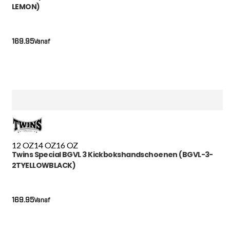
LEMON)
169.95
Vanaf
12 OZ
14 OZ
16 OZ
Twins Special BGVL 3 Kickbokshandschoenen (BGVL-3-
2TYELLOWBLACK)
169.95
Vanaf