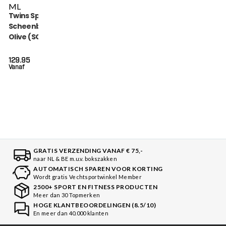
M
L
Twins Special
Scheenbeschermers
Olive (SGL 7 OLIVE)
129.95
Vanaf
GRATIS VERZENDING VANAF € 75,-
naar NL & BE m.u.v. bokszakken
AUTOMATISCH SPAREN VOOR KORTING
Wordt gratis Vechtsportwinkel Member
2500+ SPORT EN FITNESS PRODUCTEN
Meer dan 30 Topmerken
HOGE KLANTBEOORDELINGEN (8.5/10)
En meer dan 40.000 klanten