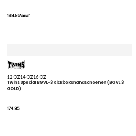
169.95
Vanaf
12 OZ
14 OZ
16 OZ
Twins Special BGVL-3 Kickbokshandschoenen (BGVL 3
GOLD)
174.95