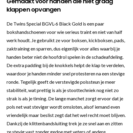
Gemaakt voor handen die niet graag
klappen opvangen
De Twins Special BGVL-6 Black Gold is een paar
bokshandschoenen voor wie serieus traint en niet van half
werk houdt. Je gebruikt ze voor boksen, kickboksen, pads,
zaktraining en sparren, dus eigenlijk voor alles waarbij je
handen beter niet de hoofdrol spelen in de schadeafdeling.
De extra padding bij de knokkels helpt de klap te verdelen,
waardoor je handen minder snel protesteren na een stevige
ronde. Tegelijk geeft de verstevigde polssteun je meer
stabiliteit, wat prettig is als je stoottechniek nog niet zo
strak is als je timing. De lange manchet zorgt ervoor dat je
pols net wat steviger wordt omsloten, alsof iemand even
vriendelijk maar beslist zegt dat het wel recht moet blijven.
Dankzij de klittenbandsluiting trek je ze snel aan en zitten
ze stevig vast zonder gedoe met veters of andere