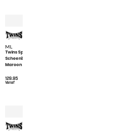
M
L
Twins Special
Scheenbeschermers
Maroon (SGL 7
MAROON)
129.95
Vanaf