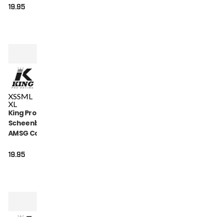
19.95
XS
S
M
L
XL
King Pro Boxing
Scheenbeschermers
AMSG Cotton (KPB
AMSG PRO 2)
19.95