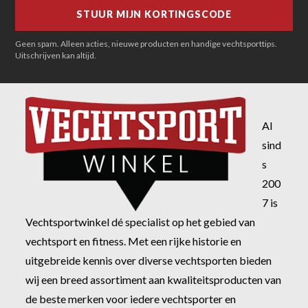
Geen spam. Alleen acties, nieuwe producten en handige vechtsporttips.
Uitschrijven kan altijd.
Al
sind
s
200
7 is
Vechtsportwinkel dé specialist op het gebied van
vechtsport en fitness. Met een rijke historie en
uitgebreide kennis over diverse vechtsporten bieden
wij een breed assortiment aan kwaliteitsproducten van
de beste merken voor iedere vechtsporter en