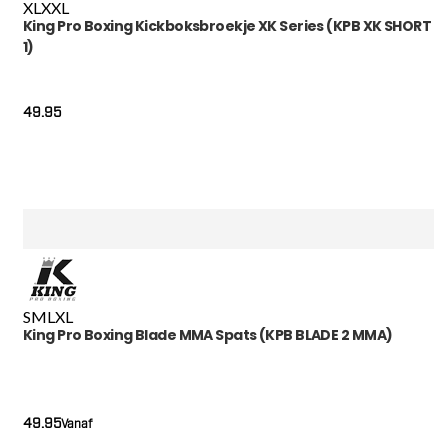
XL
XXL
King Pro Boxing Kickboksbroekje XK Series (KPB XK SHORT
1)
49.95
S
M
L
XL
King Pro Boxing Blade MMA Spats (KPB BLADE 2 MMA)
49.95
Vanaf