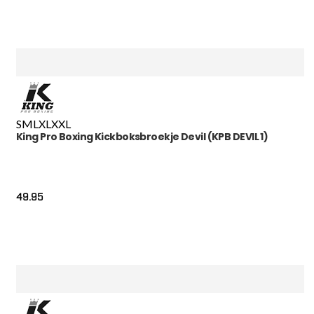
S
M
L
XL
XXL
King Pro Boxing Kickboksbroekje Devil (KPB DEVIL 1)
49.95