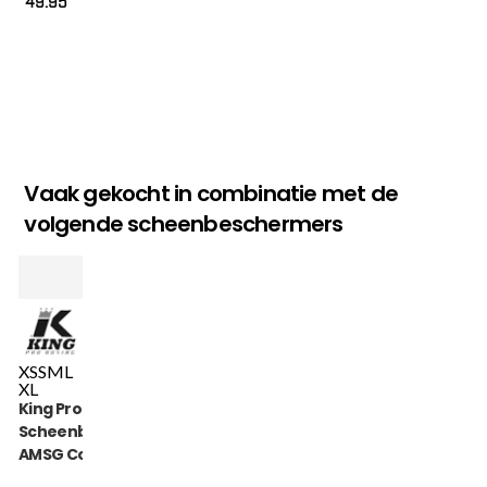
49.95
Vaak gekocht in combinatie met de
volgende scheenbeschermers
XS
S
M
L
XL
King Pro Boxing
Scheenbeschermers
AMSG Cotton (KPB
AMSG PRO 1)