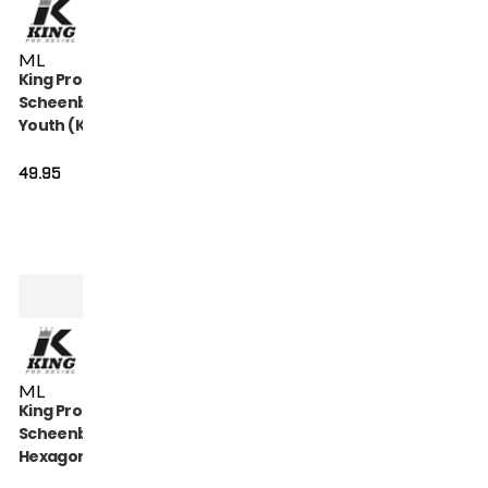
M
L
King Pro Boxing
Scheenbeschermers
Youth (KPB SG
HEXAGON 2)
49.95
M
L
King Pro Boxing
Scheenbeschermers
Hexagon (KPB-SG-
HEXAGON-1)