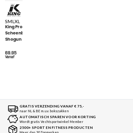
S
M
L
XL
King Pro Boxing
Scheenbeschermers
Shogun (KPB SG
SHOGUN 1)
69.95
Vanaf
GRATIS VERZENDING VANAF € 75,-
naar NL & BE m.u.v. bokszakken
AUTOMATISCH SPAREN VOOR KORTING
Wordt gratis Vechtsportwinkel Member
2500+ SPORT EN FITNESS PRODUCTEN
Meer dan 30 Topmerken