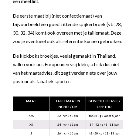
een meetlint.
De eerste maat bij (niet confectiemaat) van
bijvoorbeeld een goed zittende spijkerbroek (vb. 28,
30, 32, 34) komt ook overeen met je taillemaat. Deze
zou je eventueel ook als referentie kunnen gebruiken.
De kickboksbroekjes, veelal gemaakt in Thailand,
vallen voor ons Europeanen vrij klein, schrik dus niet
van het maatadvies, dit zegt verder niets over jouw
postuur als fanatiek sporter.
MAAT
TAILLEMAAT IN
GEWICHTSKLASSE /
INCHES / CM
LEEFTIJD
XXS
22 inch / 58 cm
tot 35 kg / vanaf 6 jaar
XS
24 inch / 61 cm
34 - 42 kg / 8 - 11 jaar
S
26 inch / 66 cm
42 - 50 kg / 11 - 13 jaar