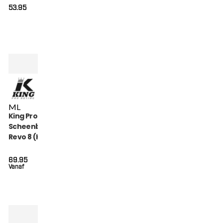
53.95
M
L
King Pro Boxing
Scheenbeschermers
Revo 8 (KPB SG REVO
8)
69.95
Vanaf