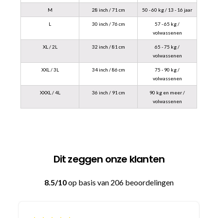
M
28 inch / 71 cm
50 - 60 kg / 13 - 16 jaar
L
30 inch / 76 cm
57 - 65 kg /
volwassenen
XL / 2L
32 inch / 81 cm
65 - 75 kg /
volwassenen
XXL / 3L
34 inch / 86 cm
75 - 90 kg /
volwassenen
XXXL / 4L
36 inch / 91 cm
90 kg en meer /
volwassenen
Dit zeggen onze klanten
8.5/10
op basis van 206 beoordelingen