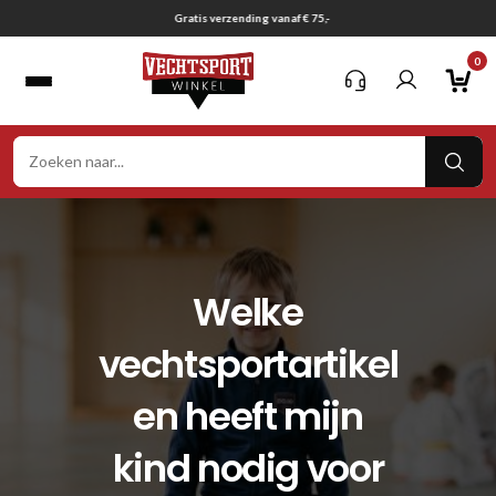
Ga
Gratis verzending vanaf € 75,-
naar
0
inhoud
VER
ZOE
Welke
vechtsportartikel
en heeft mijn
kind nodig voor