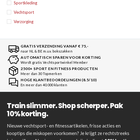
Sportkleding
Vechtsport
Verzorging
GRATIS VERZENDING VANAF € 75,-
naar NL & BE m.u.v. bokszakken
AUTOMATISCH SPAREN VOOR KORTING
Wordt gratis Vechtsportwinkel Member
2500+ SPORT EN FITNESS PRODUCTEN
Meer dan 30 Topmerken
HOGE KLANTBEOORDELINGEN (8.5/10)
En meer dan 40.000 klanten
Train slimmer. Shop scherper. Pak
10% korting.
Nieuwe vechtsport- en fitnessartikelen, frisse acties en
kooptips die miskopen voorkomen? Je krijgt ze rechtstreeks