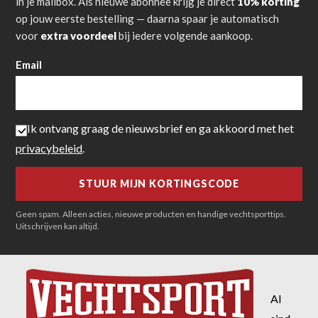
in je mailbox. Als nieuwe abonnee krijg je direct
10% korting
op jouw eerste bestelling — daarna spaar je automatisch
voor
extra voordeel
bij iedere volgende aankoop.
Email
Ik ontvang graag de nieuwsbrief en ga akkoord met het
privacybeleid
.
Geen spam. Alleen acties, nieuwe producten en handige vechtsporttips.
Uitschrijven kan altijd.
Al